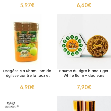
Relaxation et
vitalité
5,97
€
6,60
€
Aromathérapie
Dragées Ma Kham Pom de
Baume du tigre blanc Tiger
réglisse contre la toux et
White Balm – douleurs
le mal de gorge
musculaires et maux de
tête 30 gr
6,90
€
7,90
€