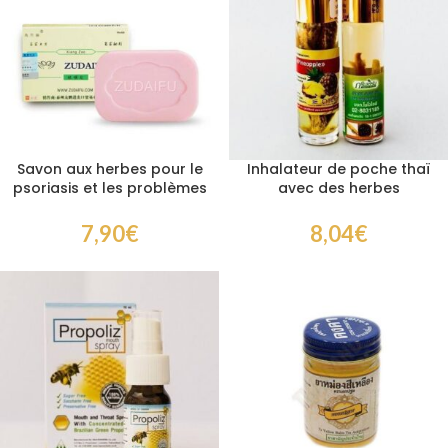
Savon aux herbes pour le
Inhalateur de poche thaï
psoriasis et les problèmes
avec des herbes
de peau Zudaifu Sulfur
naturelles
Soap
7,90
€
8,04
€