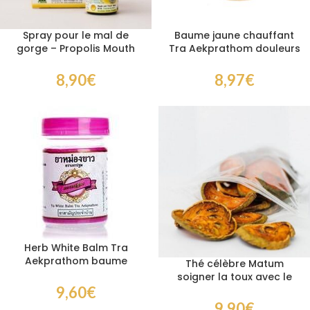
Spray pour le mal de
Baume jaune chauffant
gorge – Propolis Mouth
Tra Aekprathom douleurs
Spray
musculaires et articulaires
8,90
€
8,97
€
Herb White Balm Tra
Aekprathom baume
Thé célèbre Matum
apaisant douleurs
soigner la toux avec le
musculaires et
Covid
9,60
€
respiratoires 50 gr
9,90
€