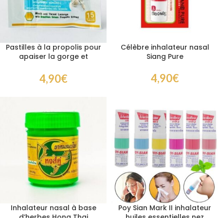
Pastilles à la propolis pour
Célèbre inhalateur nasal
apaiser la gorge et
Siang Pure
soutenir le confort
respiratoire
4,90
€
4,90
€
Inhalateur nasal à base
Poy Sian Mark II inhalateur
d’herbes Hong Thai
huiles essentielles nez