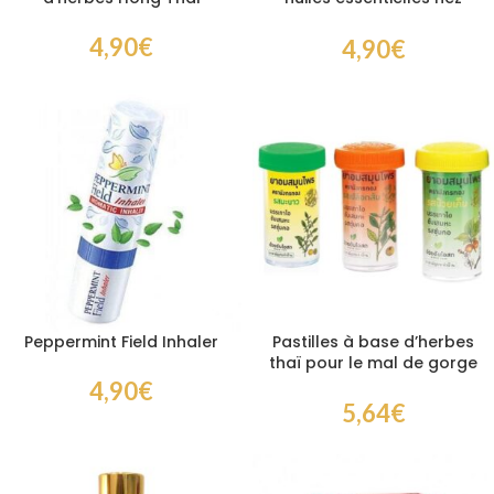
bouché respiration
4,90
€
4,90
€
Peppermint Field Inhaler
Pastilles à base d’herbes
thaï pour le mal de gorge
Lozenges Ouayun Osoth 3
4,90
€
pots
5,64
€