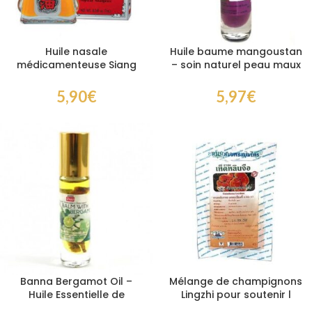
Huile nasale
Huile baume mangoustan
médicamenteuse Siang
– soin naturel peau maux
Pure Oil Formule I
de tête et nausées
5,90
€
5,97
€
Banna Bergamot Oil –
Mélange de champignons
Huile Essentielle de
Lingzhi pour soutenir l
Bergamote pour
immunité et renforcer la