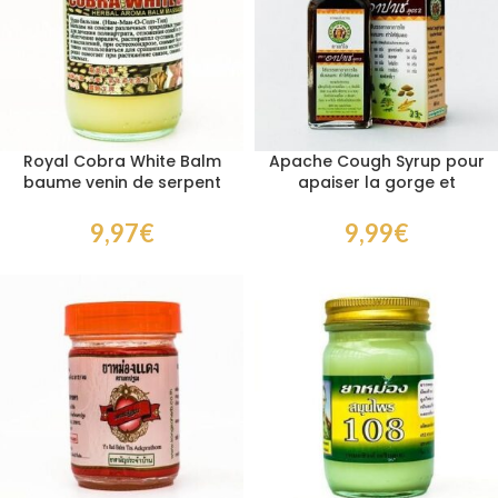
Royal Cobra White Balm
Apache Cough Syrup pour
baume venin de serpent
apaiser la gorge et
douleurs musculaires 50
améliorer le confort
gr
respiratoire
9,97
€
9,99
€