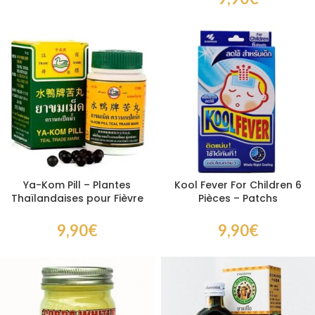
Ya-Kom Pill – Plantes
Kool Fever For Children 6
Thaïlandaises pour Fièvre
Pièces – Patchs
et Mal de Gorge 120
Rafraîchissants pour
gélules
Enfants contre la Fièvre
9,90
€
9,90
€