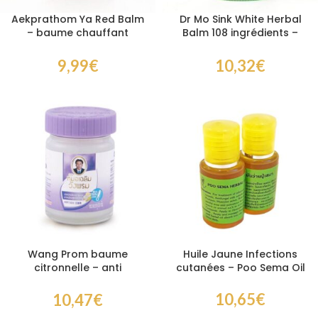
Aekprathom Ya Red Balm
Dr Mo Sink White Herbal
– baume chauffant
Balm 108 ingrédients –
douleurs musculaires 50
baume naturel douleurs et
gr
respiration 50 gr
9,99
€
10,32
€
Wang Prom baume
Huile Jaune Infections
citronnelle – anti
cutanées – Poo Sema Oil
moustique
démangeaisons et
10,65
€
10,47
€
douleurs