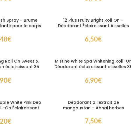
esh Spray – Brume
12 Plus Fruity Bright Roll On –
ante pour le corps
Déodorant Éclaircissant Aisselles
0 ml
48h 32,5 ml
,48
€
6,50
€
ng Roll On Sweet &
Mistine White Spa Whitening Roll-O
 on éclaircissant 35
Déodorant éclaircissant aisselles 3
ml
ml
,90
€
6,90
€
ouble White Pink Deo
Déodorant a l’extrait de
l-On Éclaircissant
mangoustan – Abhai herbes
llagène 45 ml
7,50
€
,20
€