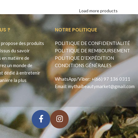
Load more products
US ?
NOTRE POLITIQUE
propose des produits
POLITIQUE DE CONFIDENTIALITÉ
issus du savoir
POLITIQUE DE REMBOURSEMENT
s en matière de
POLITIQUE D’EXPÉDITION
rez un monde de
CONDITIONS GÉNÉRALES
t dédié à entretenir
WhatsApp
/
Viber
:
+(66) 97 136 0311
anière la plus
Email:
mythaibeautymarket@gmail.com