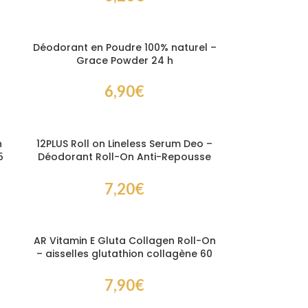
Déodorant en Poudre 100% naturel –
Grace Powder 24 h
6,90
€
n
12PLUS Roll on Lineless Serum Deo –
5
Déodorant Roll-On Anti-Repousse
et Anti-Taches 45 ml
7,20
€
AR Vitamin E Gluta Collagen Roll-On
– aisselles glutathion collagène 60
ml
7,90
€