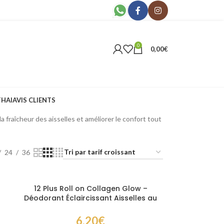
0
0,00
€
THAI
AVIS CLIENTS
 d’utilisation au quotidien. Retrouvez des
 fraîcheur des aisselles et améliorer le confort tout
24
36
12 Plus Roll on Collagen Glow –
Déodorant Éclaircissant Aisselles au
Collagène 32,5 ml
6,20
€