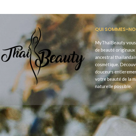
QUI SOMMES-NO
MyThaïBeauty vous 
de beauté originaux 
ancestral thailandai
cosmétique. Découv
douceurs entieremen
votre beauté de la m
naturelle possible.