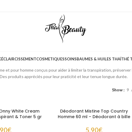
E
ÉCLAIRCISSEMENT
COSMETIQUES
SOINS
BAUMES & HUILES THAÏ
THÉ 
ndais sont réputés pour leur efficacité contre les odeurs et leur confort
 et pour homme conçus pour aider à limiter la transpiration, préserver la
 Des produits appréciés pour leur praticité et leur tenue longue durée.
Show
9
 Onny White Cream
Déodorant Mistine Top Country
pirant & Toner 5 gr
Homme 60 ml – Déodorant à bille
ircissante anti-
anti-transpirant
 pour aisselles
,90
€
5,90
€