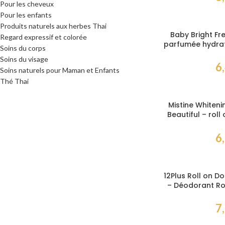
Pour les cheveux
Pour les enfants
Produits naturels aux herbes Thai
Baby Bright Fr
Regard expressif et colorée
parfumée hydrat
Soins du corps
2
Soins du visage
6
Soins naturels pour Maman et Enfants
Thé Thai
Mistine Whiteni
Beautiful – roll
6
12Plus Roll on D
– Déodorant Rol
au Nano-Co
7