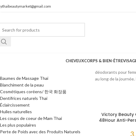
ythaibeautymarket@gmail.com
CHEVEUX
CORPS & BIEN-ÊTRE
VISAG
CATÉGORIES DE PRODUITS
Les déodorants thaïla
déodorants pour femme
Baumes de Massage Thai
au long de la journée.
Blanchiment de la peau
Cosmétiques coréens/ 한국 화장품
Dentifrices naturels Thai
Éclaircissement
Huiles naturelles
Victory Beauty
Les coups de coeur de Mam Thai
48Hour Anti-Pers
Les plus populaires
– Crème écla
transpirante
Perte de Poids avec des Produits Naturels
3