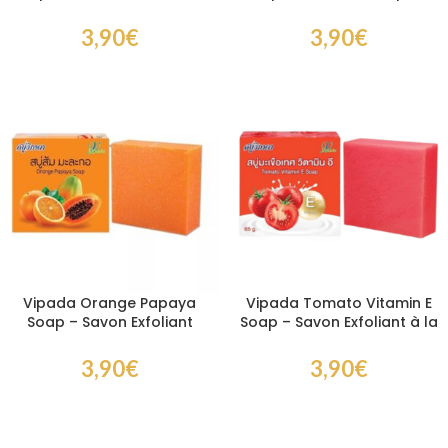
HYA 8 gr – Sérum à la
Savon Carotte et
vitamine C et acide
Collagène Anti-Taches
3,90
€
3,90
€
hyaluronique
Vipada Orange Papaya
Vipada Tomato Vitamin E
Soap – Savon Exfoliant
Soap – Savon Exfoliant à la
Papaye et Orange pour
Tomate et Vitamine E pour
Peau Lumineuse
Peau Éclatante
3,90
€
3,90
€