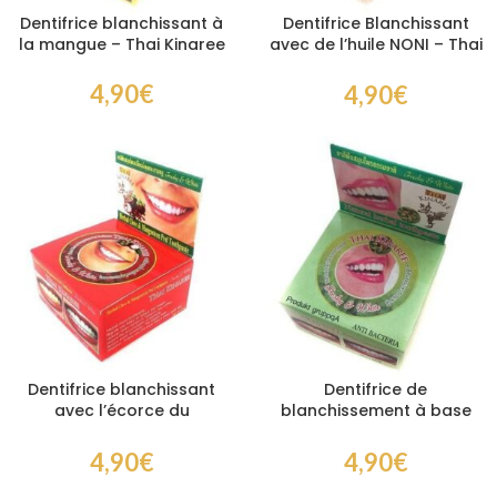
Dentifrice blanchissant à
Dentifrice Blanchissant
la mangue – Thai Kinaree
avec de l’huile NONI – Thai
Kinaree
4,90
€
4,90
€
Dentifrice blanchissant
Dentifrice de
avec l’écorce du
blanchissement à base
mangoustan – Thai
d’huile de clou de girofle –
Kinaree
Thai Kinaree
4,90
€
4,90
€