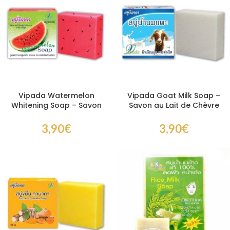
Vipada Watermelon
Vipada Goat Milk Soap –
Whitening Soap – Savon
Savon au Lait de Chèvre
Anti-Acné Hydratant pour
Hydratant pour Peau
Peau Lumineuse
Douce et Nourrie
3,90
€
3,90
€