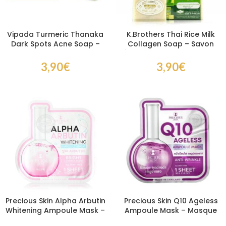
Vipada Turmeric Thanaka
K.Brothers Thai Rice Milk
Dark Spots Acne Soap –
Collagen Soap – Savon
Savon Anti-Acné et Anti-
Éclaircissant au Lait de Riz
Taches au Curcuma
et Collagène 60 gr
3,90
€
3,90
€
Precious Skin Alpha Arbutin
Precious Skin Q10 Ageless
Whitening Ampoule Mask –
Ampoule Mask – Masque
Masque Alpha Arbutine
Visage Anti-Âge Q10, Anti-