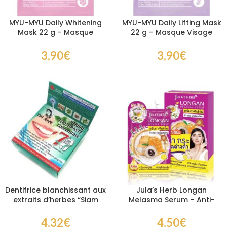
MYU-MYU Daily Whitening
MYU-MYU Daily Lifting Mask
Mask 22 g – Masque
22 g – Masque Visage
Visage Éclat Anti-Taches à
Liftant au PDRN, Peptides &
la Niacinamide
Collagène
3,90
€
3,90
€
Dentifrice blanchissant aux
Jula’s Herb Longan
extraits d’herbes “Siam
Melasma Serum – Anti-
Smile”
Taches au Longane pour
un Teint Uniforme
4,32
€
4,50
€