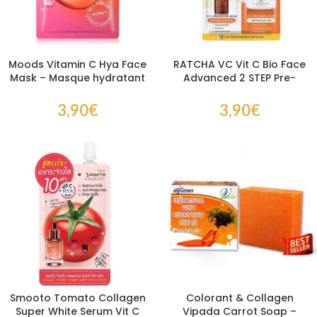
Moods Vitamin C Hya Face
RATCHA VC Vit C Bio Face
Mask – Masque hydratant
Advanced 2 STEP Pre-
à la vitamine C et à l’acide
Serum + Whitening Cream
hyaluronique
8 g
3,90
€
3,90
€
Smooto Tomato Collagen
Colorant & Collagen
Super White Serum Vit C
Vipada Carrot Soap –