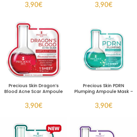
Anti Taches Peau
Taches & Éclat
3,90
€
3,90
€
Lumineuse
Precious Skin Dragon’s
Precious Skin PDRN
Blood Acne Scar Ampoule
Plumping Ampoule Mask –
Mask – Masque Visage
Masque Visage PDRN
Marques d’Acné &
Repulpant & Hydratant
3,90
€
3,90
€
Hydratation