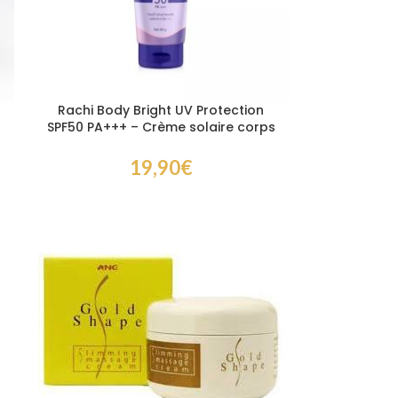
Rachi Body Bright UV Protection
SPF50 PA+++ – Crème solaire corps
haute protection et effet peau
lumineuse 80 ml
19,90
€