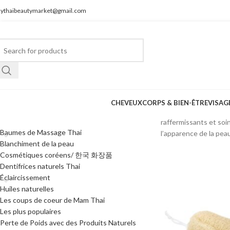
ythaibeautymarket@gmail.com
CHEVEUX
CORPS & BIEN-ÊTRE
VISAG
CATÉGORIES DE PRODUITS
La cellulite et l’eff
raffermissants et soi
Baumes de Massage Thai
l’apparence de la pea
Blanchiment de la peau
Cosmétiques coréens/ 한국 화장품
Dentifrices naturels Thai
Éclaircissement
Huiles naturelles
Les coups de coeur de Mam Thai
Les plus populaires
Perte de Poids avec des Produits Naturels