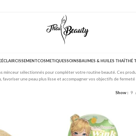
E
ÉCLAIRCISSEMENT
COSMETIQUES
SOINS
BAUMES & HUILES THAÏ
THÉ 
et peau d’orange comptent parmi les préoccupations esthétiques les plus f
ns minceur sélectionnés pour compléter votre routine beauté. Ces produ
u, favoriser une peau plus lisse et accompagner vos objectifs de fermeté 
Show
9