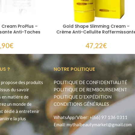
g Cream ProPlus –
Gold Shape Slimming Cream –
ssante Anti-Taches
Crème Anti-Cellulite Raffermissant
isage
Corps 200 ml
,90
€
47,22
€
US ?
NOTRE POLITIQUE
propose des produits
POLITIQUE DE CONFIDENTIALITÉ
issus du savoir
POLITIQUE DE REMBOURSEMENT
s en matière de
POLITIQUE D’EXPÉDITION
rez un monde de
CONDITIONS GÉNÉRALES
t dédié à entretenir
WhatsApp
/
Viber
:
+(66) 97 136 0311
anière la plus
Email:
mythaibeautymarket@gmail.com