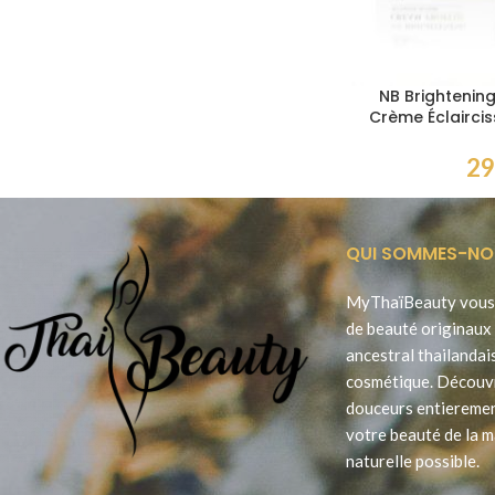
NB Brightenin
Crème Éclairci
V
29
QUI SOMMES-NO
MyThaïBeauty vous 
de beauté originaux 
ancestral thailandai
cosmétique. Découv
douceurs entieremen
votre beauté de la m
naturelle possible.