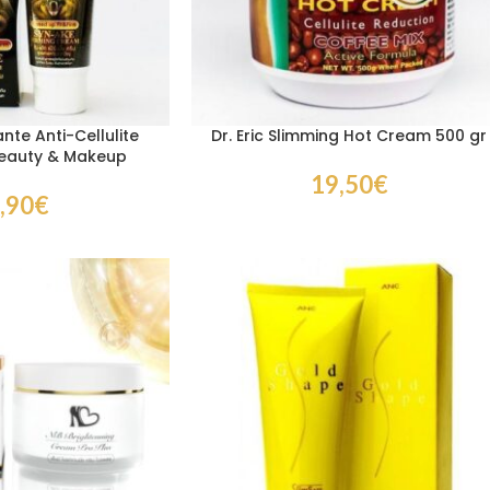
te Anti-Cellulite
Dr. Eric Slimming Hot Cream 500 gr
Beauty & Makeup
19,50
€
,90
€