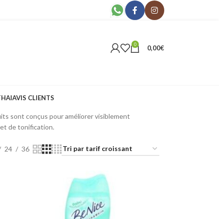
0
0,00
€
THAI
AVIS CLIENTS
réquentes. Retrouvez des crèmes anti-cellulite, gels
its sont conçus pour améliorer visiblement
et de tonification.
24
36