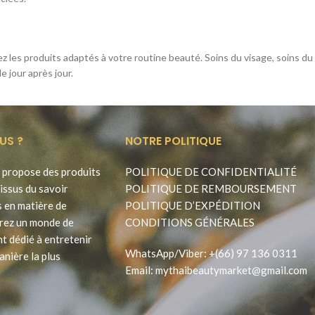
les produits adaptés à votre routine beauté. Soins du visage, soins du co
 jour après jour.
US ?
NOTRE POLITIQUE
propose des produits
POLITIQUE DE CONFIDENTIALITÉ
issus du savoir
POLITIQUE DE REMBOURSEMENT
s en matière de
POLITIQUE D’EXPÉDITION
rez un monde de
CONDITIONS GÉNÉRALES
t dédié à entretenir
WhatsApp
/
Viber
:
+(66) 97 136 0311
anière la plus
Email:
mythaibeautymarket@gmail.com