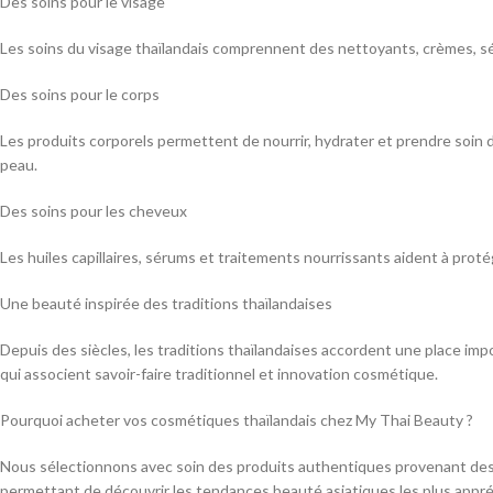
Des soins pour le visage
Les soins du visage thaïlandais comprennent des nettoyants, crèmes, sé
Des soins pour le corps
Les produits corporels permettent de nourrir, hydrater et prendre soin d
peau.
Des soins pour les cheveux
Les huiles capillaires, sérums et traitements nourrissants aident à prot
Une beauté inspirée des traditions thaïlandaises
Depuis des siècles, les traditions thaïlandaises accordent une place im
qui associent savoir-faire traditionnel et innovation cosmétique.
Pourquoi acheter vos cosmétiques thaïlandais chez My Thai Beauty ?
Nous sélectionnons avec soin des produits authentiques provenant des m
permettant de découvrir les tendances beauté asiatiques les plus appré