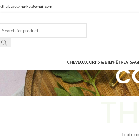
ythaibeautymarket@gmail.com
CHEVEUX
CORPS & BIEN-ÊTRE
VISAG
C
TH
Toute un