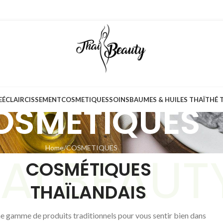
E
ÉCLAIRCISSEMENT
COSMETIQUES
SOINS
BAUMES & HUILES THAÏ
THÉ 
OSMETIQUES
Home
COSMETIQUES
AI BEAUT
COSMÉTIQUES
THAÏLANDAIS
e gamme de produits traditionnels pour vous sentir bien dans