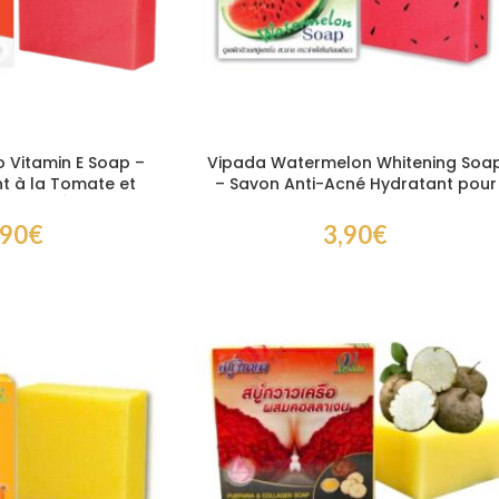
 Vitamin E Soap –
Vipada Watermelon Whitening Soa
nt à la Tomate et
– Savon Anti-Acné Hydratant pour
ur Peau Éclatante
Peau Lumineuse
,90
€
3,90
€