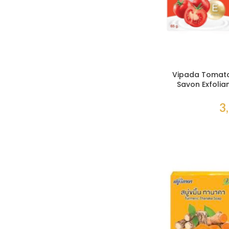
Vipada Tomato
Savon Exfolia
Vitamine E po
3