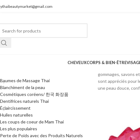
ythaibeautymarket@gmail.com
CHEVEUX
CORPS & BIEN-ÊTRE
VISAG
CATÉGORIES DE PRODUITS
Découvrez notre sélec
gommages, savons et hu
Baumes de Massage Thai
sont appréciés pour l
Blanchiment de la peau
une peau douce, confo
Cosmétiques coréens/ 한국 화장품
Dentifrices naturels Thai
Éclaircissement
Huiles naturelles
Les coups de coeur de Mam Thai
Les plus populaires
Perte de Poids avec des Produits Naturels