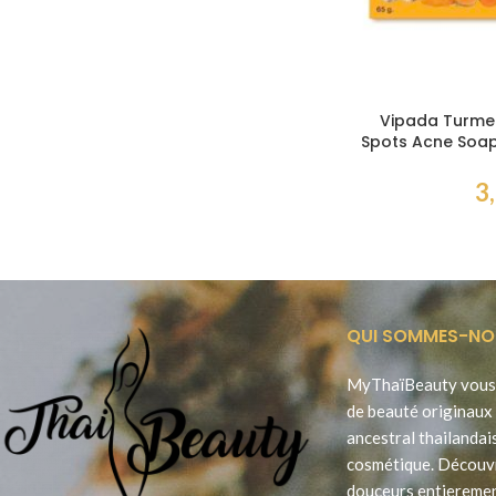
Vipada Turme
Spots Acne Soap
et Anti-Tac
3
QUI SOMMES-NO
MyThaïBeauty vous 
de beauté originaux 
ancestral thailandai
cosmétique. Découv
douceurs entieremen