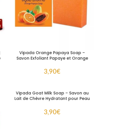
t
Vipada Orange Papaya Soap –
e
Savon Exfoliant Papaye et Orange
pour Peau Lumineuse
3,90
€
Vipada Goat Milk Soap – Savon au
Lait de Chèvre Hydratant pour Peau
Douce et Nourrie
3,90
€