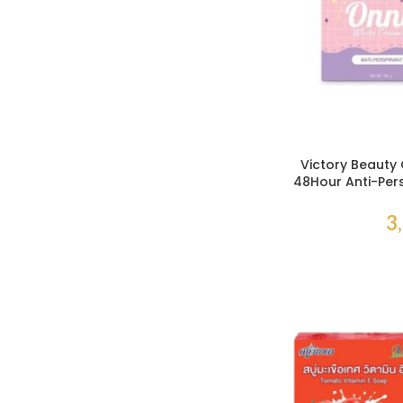
Victory Beauty
48Hour Anti-Pers
– Crème écla
transpirante
3