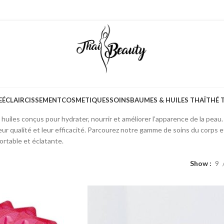
E
ÉCLAIRCISSEMENT
COSMETIQUES
SOINS
BAUMES & HUILES THAÏ
THÉ 
tion de soins du corps thaïlandais pour prendre soin de votre peau au qu
iles conçus pour hydrater, nourrir et améliorer l’apparence de la peau. I
eur qualité et leur efficacité. Parcourez notre gamme de soins du corps 
rtable et éclatante.
Show
9