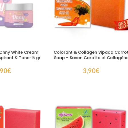
 Onny White Cream
Colorant & Collagen Vipada Carro
pirant & Toner 5 gr
Soap – Savon Carotte et Collagèn
ircissante anti-
Anti-Taches
 pour aisselles
,90
€
3,90
€