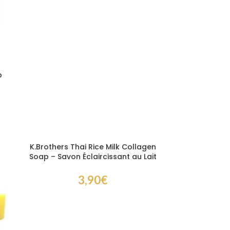
p
K.Brothers Thai Rice Milk Collagen
Soap – Savon Éclaircissant au Lait
de Riz et Collagène 60 gr
3,90
€