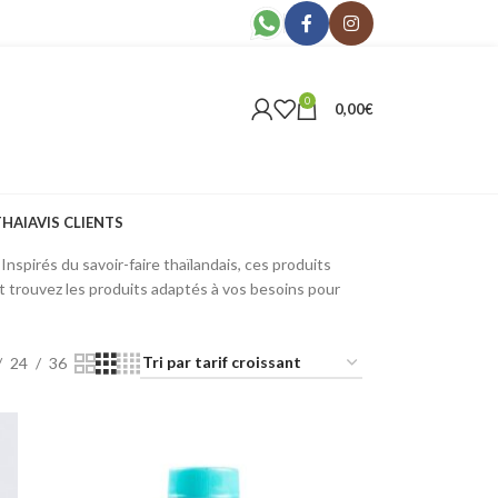
0
0,00
€
THAI
AVIS CLIENTS
otidien. Retrouvez des crèmes, lotions, gels,
nspirés du savoir-faire thaïlandais, ces produits
et trouvez les produits adaptés à vos besoins pour
24
36