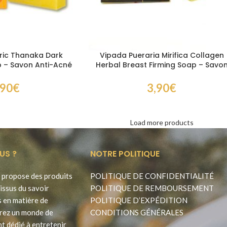
ric Thanaka Dark
Vipada Pueraria Mirifica Collagen
 – Savon Anti-Acné
Herbal Breast Firming Soap – Savo
hes au Curcuma
Raffermissant Poitrine au Collagèn
,90
€
3,90
€
Load more products
US ?
NOTRE POLITIQUE
propose des produits
POLITIQUE DE CONFIDENTIALITÉ
issus du savoir
POLITIQUE DE REMBOURSEMENT
s en matière de
POLITIQUE D’EXPÉDITION
rez un monde de
CONDITIONS GÉNÉRALES
t dédié à entretenir