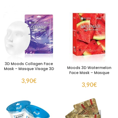
3D Moods Collagen Face
Moods 3D Watermelon
Mask – Masque Visage 3D
Face Mask – Masque
au Collagène Hydratant
visage hydratant à la
3,90
€
pastèque
3,90
€