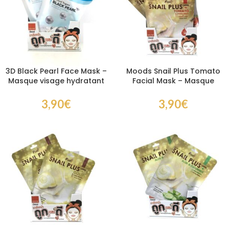
3D Black Pearl Face Mask –
Moods Snail Plus Tomato
Masque visage hydratant
Facial Mask – Masque
à la perle noire
visage à la tomate et à la
bave d’escargot
3,90
€
3,90
€