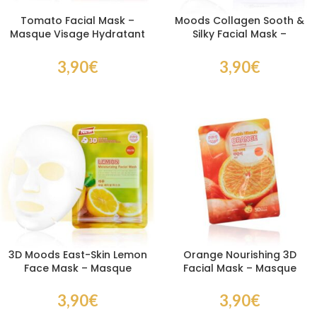
Tomato Facial Mask –
Moods Collagen Sooth &
Masque Visage Hydratant
Silky Facial Mask –
à la Tomate pour un Teint
Collagène Hydratant et
Éclatant
Raffermissant
3,90
€
3,90
€
3D Moods East-Skin Lemon
Orange Nourishing 3D
Face Mask – Masque
Facial Mask – Masque
Visage Hydratant pour un
Visage au Collagène pour
Teint Éclatant
une Peau Raffermie
3,90
€
3,90
€