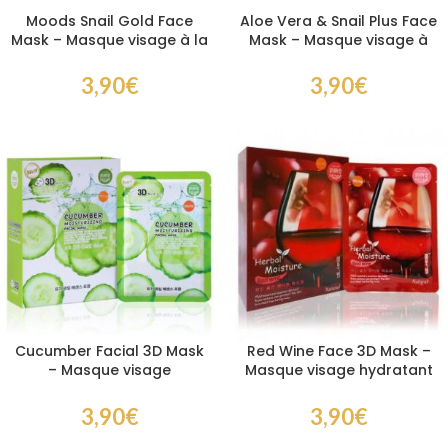
Moods Snail Gold Face
Aloe Vera & Snail Plus Face
Mask – Masque visage à la
Mask – Masque visage à
bave d’escargot et à l’or
l’aloe vera et à la bave
d’escargot
3,90
€
3,90
€
Cucumber Facial 3D Mask
Red Wine Face 3D Mask –
– Masque visage
Masque visage hydratant
hydratant et apaisant au
au vin rouge et effet éclat
concombre
3,90
€
3,90
€