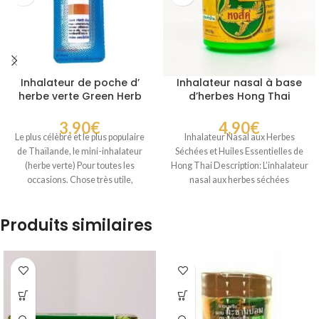
Inhalateur de poche d’
Inhalateur nasal à base
herbe verte Green Herb
d’herbes Hong Thai
3,90
€
4,90
€
Le plus célèbre et le plus populaire
Inhalateur Nasal aux Herbes
de Thaïlande, le mini-inhalateur
Séchées et Huiles Essentielles de
(herbe verte) Pour toutes les
Hong Thai Description: L’inhalateur
occasions. Chose très utile,
nasal aux herbes séchées
naturelles et huiles
Produits similaires