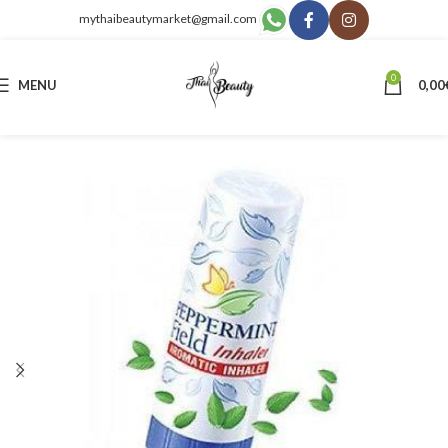
mythaibeautymarket@gmail.com
0
MENU
0,00