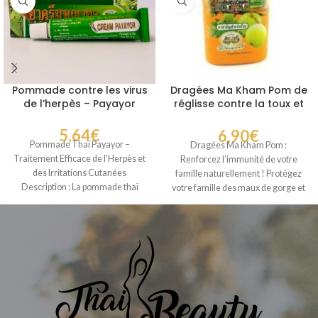
Pommade contre les virus
Dragées Ma Kham Pom de
de l’herpès – Payayor
réglisse contre la toux et
le mal de gorge
5,64
€
6,90
€
Pommade Thaï Payayor –
Dragées Ma Kham Pom :
Traitement Efficace de l’Herpès et
Renforcez l’immunité de votre
des Irritations Cutanées
famille naturellement ! Protégez
Description : La pommade thaï
votre famille des maux de gorge et
Payayor, fabriquée par