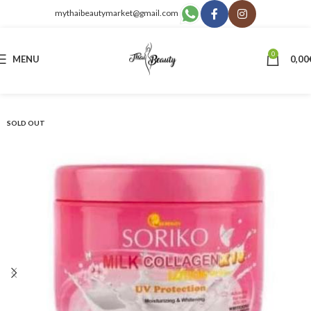
mythaibeautymarket@gmail.com
0
MENU
0,00
SOLD OUT