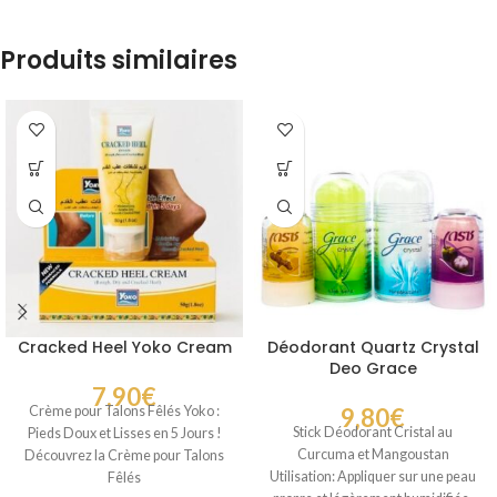
Produits similaires
Cracked Heel Yoko Cream
Déodorant Quartz Crystal
Deo Grace
7,90
€
Crème pour Talons Fêlés Yoko :
9,80
€
Stick Déodorant Cristal au
Pieds Doux et Lisses en 5 Jours !
Curcuma et Mangoustan
Découvrez la Crème pour Talons
Utilisation: Appliquer sur une peau
Fêlés