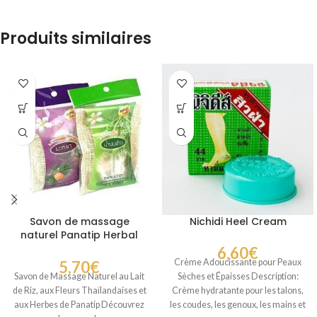
nouvelles
d’algues et
Produits similaires
Savon de massage
Nichidi Heel Cream
naturel Panatip Herbal
Soap
6,60
€
Crème Adoucissante pour Peaux
5,70
€
Sèches et Épaisses Description:
Savon de Massage Naturel au Lait
Crème hydratante pour les talons,
de Riz, aux Fleurs Thaïlandaises et
les coudes, les genoux, les mains et
aux Herbes de Panatip Découvrez