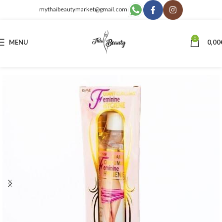
mythaibeautymarket@gmail.com
0
MENU
0,00