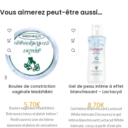
Vous aimerez peut-être aussi…
Boules de constriction
Gel de peau intime à effet
vaginale Madzhikini
blanchissant – Lactacyd
White Intimate
5,70
€
8,70
€
Boules vaginales Madzhikini :
Gel Intime Blanchissant Lactacyd
Retrouvez tonus et plaisir intime !
White Intimate Découvrez le gel
Redécouvrez une vie intime
intime blanchissant Lactacyd White
épanouie et pleine de sensations
Intimate, conçu à partir d’extraits