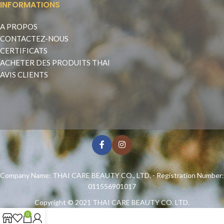
INFORMATIONS
A PROPOS
CONTACTEZ-NOUS
CERTIFICATS
ACHETER DES PRODUITS THAI
AVIS CLIENTS
Company Name: THAI CARE BEAUTY CO., LTD. - Registration Number:
011556901017
Copyright © 2021
THAI CARE BEAUTY CO. LTD.
0