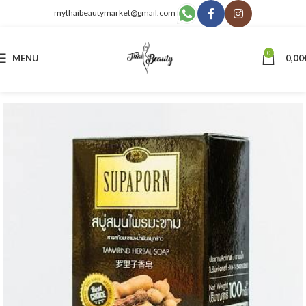
mythaibeautymarket@gmail.com
0
MENU
0,00