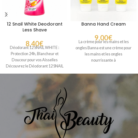
12 Snail White Deodorant
Banna Hand Cream
Less Shave
9,00
€
8,40
€
La crème pour les mains et les
Déodorant 12 SNAIL WHITE :
ongles Banna est une crème pour
Protection 24h, Blancheur et
les mains et les ongles
Douceur pour vos Aisselles
nourrissante à
Découvrez le Déodorant 12 SNAIL
WHITE, un