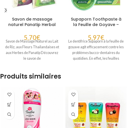
Savon de massage
Supaporn Toothpaste à
naturel Panatip Herbal
la Feuille de Goyave –
Soap
Dentifrice Naturel 25 g
5,70
€
5,97
€
Savon de Massage Naturel au Lait
Le dentifrice Supaporn à la feuille de
de Riz, aux Fleurs Thaïlandaises et
goyave agit efficacement contre les
aux Herbes de Panatip Découvrez
problèmes bucco-dentaires du
le savon de
quotidien. En effet, les feuilles
Produits similaires