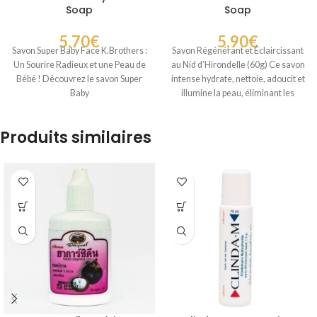
Soap
Soap
5,70
€
5,90
€
Savon Super Baby Face K.Brothers :
Savon Régénérant et Éclaircissant
Un Sourire Radieux et une Peau de
au Nid d’Hirondelle (60g) Ce savon
Bébé ! Découvrez le savon Super
intense hydrate, nettoie, adoucit et
Baby
illumine la peau, éliminant les
Produits similaires