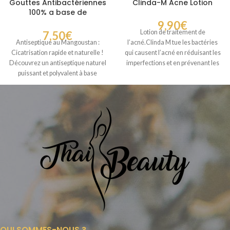
Gouttes Antibactériennes
Clinda-M Acne Lotion
100% a base de
mangoustan cicatrisant
9,90
€
Lotion de traitement de
7,50
€
l’acné.Clinda M tue les bactéries
Antiseptique au Mangoustan :
qui causent l’acné en réduisant les
Cicatrisation rapide et naturelle !
imperfections et en prévenant les
Découvrez un antiseptique naturel
puissant et polyvalent à base
d’extrait de
QUI SOMMES-NOUS ?