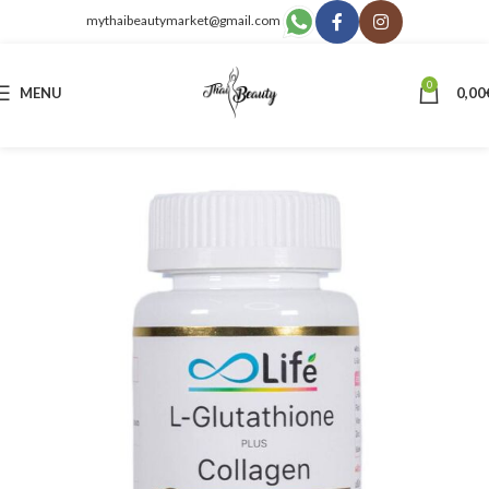
mythaibeautymarket@gmail.com
0
MENU
0,00