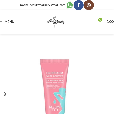
mythaibeautymarket@gmail.com
0
MENU
0,00