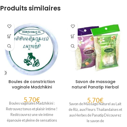
Produits similaires
Boules de constriction
Savon de massage
vaginale Madzhikini
naturel Panatip Herbal
Soap
5,70
€
5,70
€
Boules vaginales Madzhikini :
Savon de Massage Naturel au Lait
Retrouvez tonus et plaisir intime !
de Riz, aux Fleurs Thaïlandaises et
Redécouvrez une vie intime
aux Herbes de Panatip Découvrez
épanouie et pleine de sensations
le savon de
nouvelles