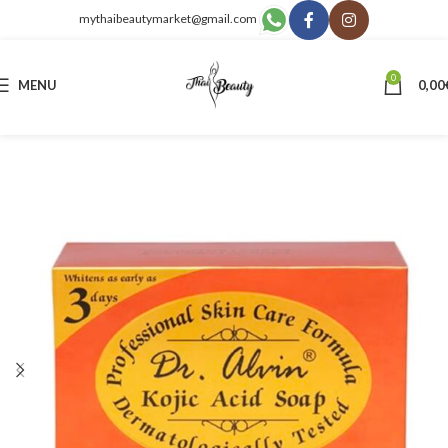
mythaibeautymarket@gmail.com
0
MENU
0,00