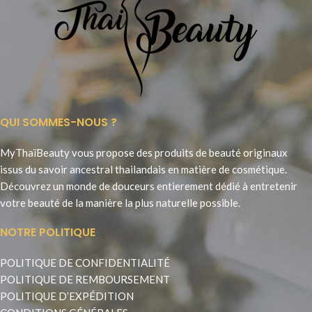
QUI SOMMES-NOUS ?
MyThaïBeauty vous propose des produits de beauté originaux
issus du savoir ancestral thailandais en matière de cosmétique.
Découvrez un monde de douceurs entierement dédié à entretenir
votre beauté de la manière la plus naturelle possible.
NOTRE POLITIQUE
POLITIQUE DE CONFIDENTIALITÉ
POLITIQUE DE REMBOURSEMENT
POLITIQUE D’EXPÉDITION