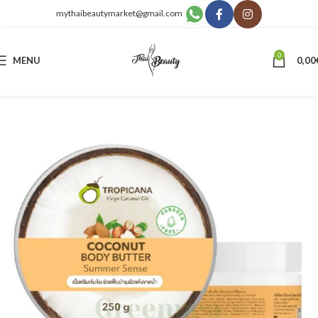
mythaibeautymarket@gmail.com
0
MENU
0,00