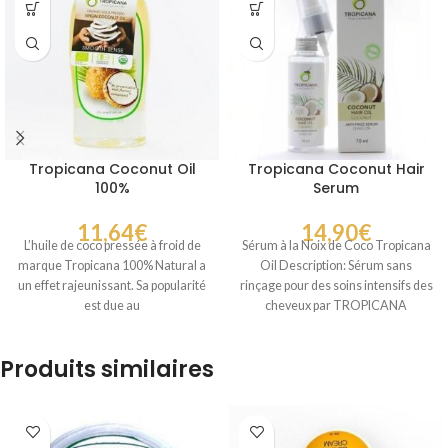
Tropicana Coconut Oil
Tropicana Coconut Hair
100%
Serum
11,64
€
14,90
€
L’huile de coco pressée à froid de
Sérum à la Noix de Coco Tropicana
marque Tropicana 100% Natural a
Oil Description: Sérum sans
un effet rajeunissant. Sa popularité
rinçage pour des soins intensifs des
est due au
cheveux par TROPICANA
Produits similaires