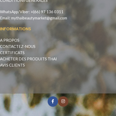
CONDITIONS GÉNÉRALES
WhatsApp
/
Viber
:
+(66) 97 136 0311
Email:
mythaibeautymarket@gmail.com
INFORMATIONS
A PROPOS
CONTACTEZ-NOUS
CERTIFICATS
ACHETER DES PRODUITS THAI
AVIS CLIENTS