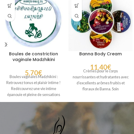
Boules de constriction
Banna Body Cream
vaginale Madzhikini
11,40
€
5,70
€
Crèmes pour le corps
Boules vaginales Madzhikini :
nourrissantes et hydratantes avec
Retrouvez tonus et plaisir intime !
d’excellents arômes fruités et
Redécouvrez une vie intime
floraux de Banna. Soin
épanouie et pleine de sensations
délicatement et efficacement pour
nouvelles