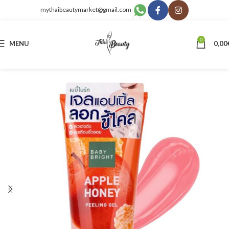
mythaibeautymarket@gmail.com
0
MENU
0,00