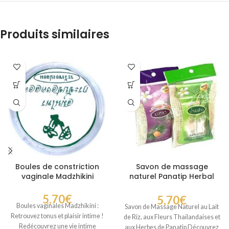
Produits similaires
Boules de constriction
Savon de massage
vaginale Madzhikini
naturel Panatip Herbal
Soap
5,70
€
5,70
€
Boules vaginales Madzhikini :
Savon de Massage Naturel au Lait
Retrouvez tonus et plaisir intime !
de Riz, aux Fleurs Thaïlandaises et
Redécouvrez une vie intime
aux Herbes de Panatip Découvrez