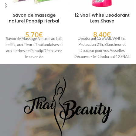
Savon de massage
12 Snail White Deodorant
naturel Panatip Herbal
Less Shave
Soap
8,40
€
5,70
€
Déodorant 12 SNAIL WHITE :
Savon de Massage Naturel au Lait
Protection 24h, Blancheur et
de Riz, aux Fleurs Thaïlandaises et
Douceur pour vos Aisselles
aux Herbes de Panatip Découvrez
Découvrez le Déodorant 12 SNAIL
le savon de
WHITE, un