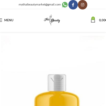
mythaibeautymarket@gmail.com
0
MENU
0,00