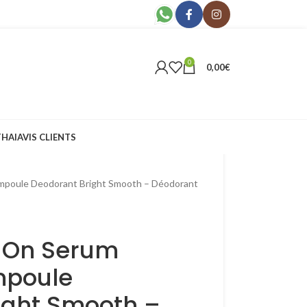
0
0,00
€
THAI
AVIS CLIENTS
mpoule Deodorant Bright Smooth – Déodorant
l-On Serum
mpoule
ight Smooth –