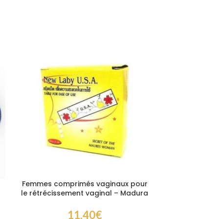
Femmes comprimés vaginaux pour
Blanchi
le rétrécissement vaginal – Madura
11,40
€
Sel Blanchissan