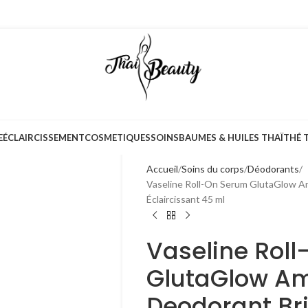
E
ÉCLAIRCISSEMENT
COSMETIQUES
SOINS
BAUMES & HUILES THAÏ
THÉ 
Accueil
Soins du corps
Déodorants
Vaseline Roll-On Serum GlutaGlow A
Éclaircissant 45 ml
Vaseline Rol
GlutaGlow A
Deodorant Br