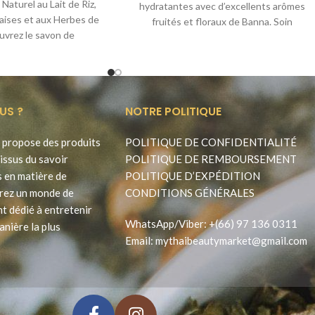
aturel au Lait de Riz,
hydratantes avec d’excellents arômes
daises et aux Herbes de
fruités et floraux de Banna. Soin
uvrez le savon de
délicatement et efficacement pour
US ?
NOTRE POLITIQUE
propose des produits
POLITIQUE DE CONFIDENTIALITÉ
issus du savoir
POLITIQUE DE REMBOURSEMENT
s en matière de
POLITIQUE D’EXPÉDITION
rez un monde de
CONDITIONS GÉNÉRALES
t dédié à entretenir
WhatsApp
/
Viber
:
+(66) 97 136 0311
anière la plus
Email:
mythaibeautymarket@gmail.com