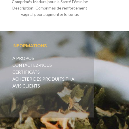
Comprimés Madura pour la Santé Féminine
et Bienvenue à 
Description: Comprimés de renforcement
av
vaginal pour augmenter le tonus
musculaire et des parois du
INFORMATIONS
A PROPOS
CONTACTEZ-NOUS
CERTIFICATS
ACHETER DES PRODUITS THAI
AVIS CLIENTS