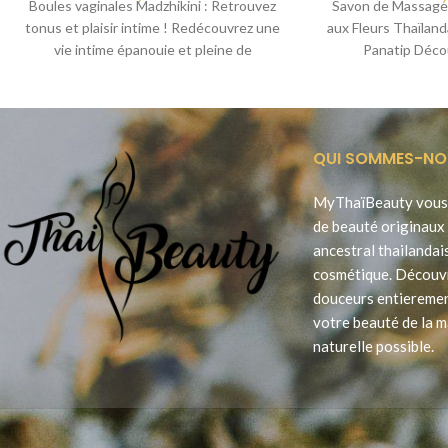
Boules vaginales Madzhikini : Retrouvez
Savon de Massage N
tonus et plaisir intime ! Redécouvrez une
aux Fleurs Thaïlan
vie intime épanouie et pleine de
Panatip Déco
sensations nouvelles
QUI SOMMES-NO
MyThaïBeauty vous 
de beauté originaux 
ancestral thailandai
cosmétique. Découv
douceurs entieremen
votre beauté de la m
naturelle possible.