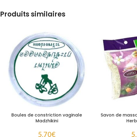
Produits similaires
Boules de constriction vaginale
Savon de massa
Madzhikini
Herb
5,70
€
5