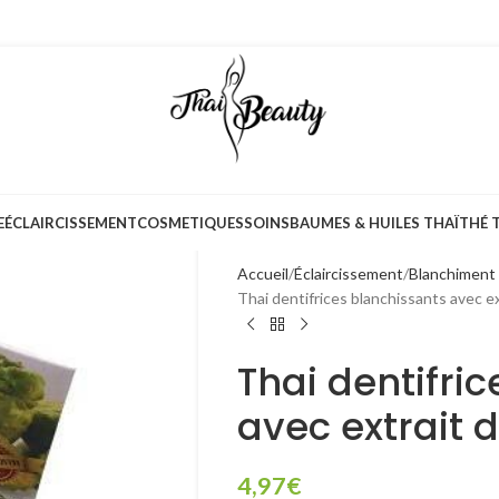
E
ÉCLAIRCISSEMENT
COSMETIQUES
SOINS
BAUMES & HUILES THAÏ
THÉ 
Accueil
Éclaircissement
Blanchiment 
Thai dentifrices blanchissants avec e
Thai dentifri
avec extrait 
4,97
€