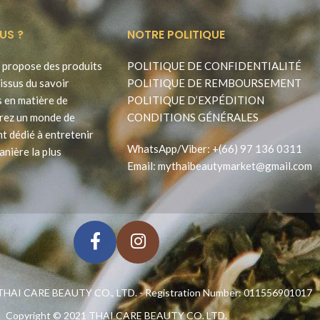
US ?
NOTRE POLITIQUE
propose des produits
POLITIQUE DE CONFIDENTIALITÉ
issus du savoir
POLITIQUE DE REMBOURSEMENT
s en matière de
POLITIQUE D’EXPÉDITION
rez un monde de
CONDITIONS GÉNÉRALES
t dédié à entretenir
WhatsApp
/
Viber
:
+(66) 97 136 0311
anière la plus
Email:
mythaibeautymarket@gmail.com
HAI CARE BEAUTY CO., LTD. - Registration Number: 011556901017
Copyright © 2021
THAI CARE BEAUTY CO. LTD.