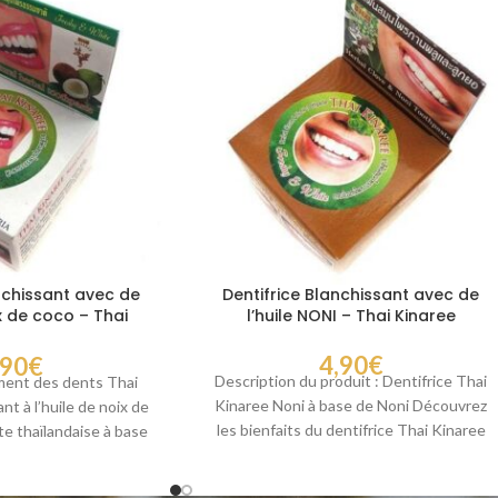
nchissant avec de
Dentifrice Blanchissant avec de
ix de coco – Thai
l’huile NONI – Thai Kinaree
naree
4,90
€
,90
€
Description du produit : Dentifrice Thai
ment des dents Thai
Kinaree Noni à base de Noni Découvrez
nt à l’huile de noix de
les bienfaits du dentifrice Thai Kinaree
te thaïlandaise à base
Noni,
its naturels