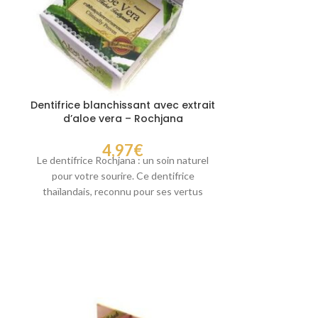
Thé 
Mettre en avant
Dentifrice blanchissant avec extrait
Thé de Noni : L
d’aloe vera – Rochjana
Anciens De
4,97
€
Le dentifrice Rochjana : un soin naturel
pour votre sourire. Ce dentifrice
thaïlandais, reconnu pour ses vertus
apaisantes et blanchissantes,