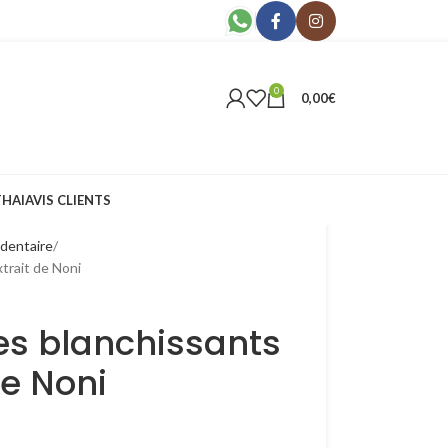
0
0,00
€
THAI
AVIS CLIENTS
dentaire
xtrait de Noni
ces blanchissants
de Noni