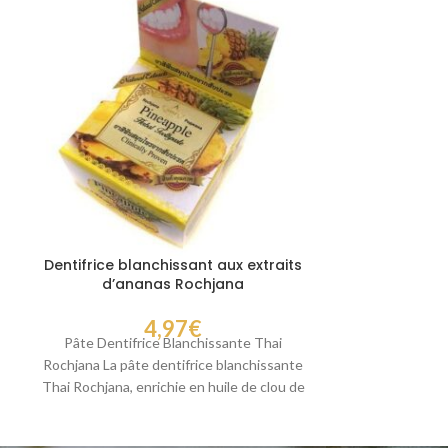
Dentifrice blanchissant aux extraits
Dentifrice bl
d’ananas Rochjana
base d’
4,97
€
Pâte Dentifrice Blanchissante Thai
Pâte Dentifr
Rochjana La pâte dentifrice blanchissante
Rochjana La pât
Thai Rochjana, enrichie en huile de clou de
Thai Rochjana, e
girofle et extraits
g