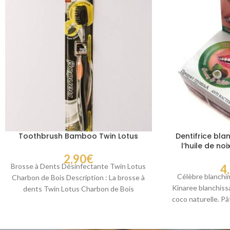
Toothbrush Bamboo Twin Lotus
Dentifrice bla
l’huile de no
Ki
2,90
€
Brosse à Dents Désinfectante Twin Lotus
4
Célèbre blanchi
Charbon de Bois Description : La brosse à
Kinaree blanchissa
dents Twin Lotus Charbon de Bois
coco naturelle. Pâ
d’extra