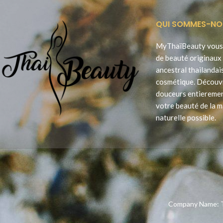
QUI SOMMES-NO
MyThaïBeauty vous 
de beauté originaux 
ancestral thailandai
cosmétique. Découv
douceurs entieremen
votre beauté de la m
naturelle possible.
Company Name: T