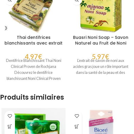
Thai dentifrices
Buasri Noni Soap – Savon
blanchissants avec extrait
Naturel au Fruit de Noni
de Noni
pour Visage et Corps 90 g
4,97
€
5,97
€
Dentifrice Blanchissant Thaï Noni
L’extrait de savon de noni aux
Clinical Proven de Rochjana
acides gras joue un rôle important
Découvrez le dentifrice
dans la santé de la peau et des
blanchissant Noni Clinical Proven
de Rochjana, célèbre pour ses
Produits similaires