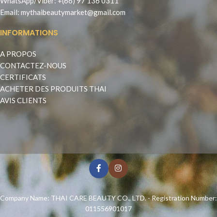
WhatsApp
/
Viber
:
+(66) 97 136 0311
Email:
mythaibeautymarket@gmail.com
INFORMATIONS
A PROPOS
CONTACTEZ-NOUS
CERTIFICATS
ACHETER DES PRODUITS THAI
AVIS CLIENTS
Company Name: THAI CARE BEAUTY CO., LTD. - Registration Number:
011556901017