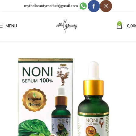
mythaibeautymarket@gmail.com
0
MENU
0,00