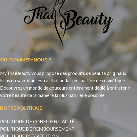
QUI SOMMES-NOUS ?
MyThaïBeauty vous propose des produits de beauté originaux
issus du savoir ancestral thailandais en matière de cosmétique.
Découvrez un monde de douceurs entierement dédié à entretenir
votre beauté de la manière la plus naturelle possible.
NOTRE POLITIQUE
POLITIQUE DE CONFIDENTIALITÉ
POLITIQUE DE REMBOURSEMENT
POLITIQUE D’EXPÉDITION