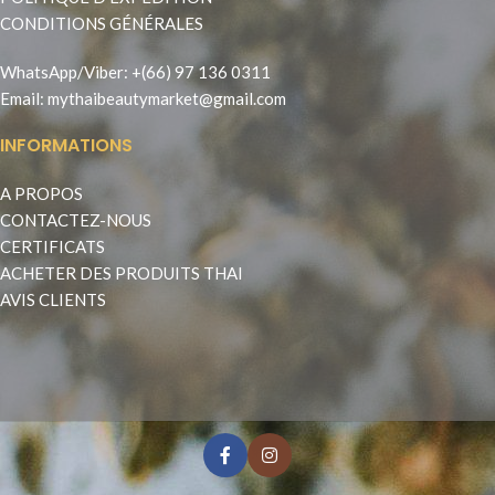
CONDITIONS GÉNÉRALES
WhatsApp
/
Viber
:
+(66) 97 136 0311
Email:
mythaibeautymarket@gmail.com
INFORMATIONS
A PROPOS
CONTACTEZ-NOUS
CERTIFICATS
ACHETER DES PRODUITS THAI
AVIS CLIENTS