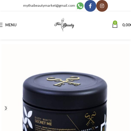
mythaibeautymarket@gmail.com
0
MENU
0,00