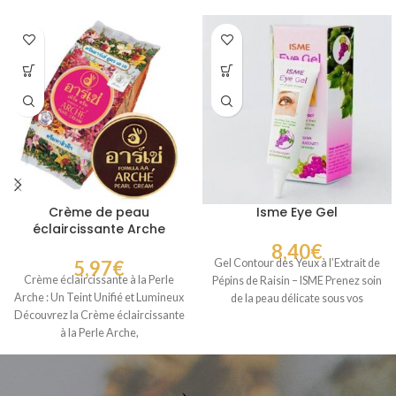
Crème de peau
Isme Eye Gel
éclaircissante Arche
8,40
€
5,97
€
Gel Contour des Yeux à l’Extrait de
Crème éclaircissante à la Perle
Pépins de Raisin – ISME Prenez soin
Arche : Un Teint Unifié et Lumineux
de la peau délicate sous vos
Découvrez la Crème éclaircissante
à la Perle Arche,