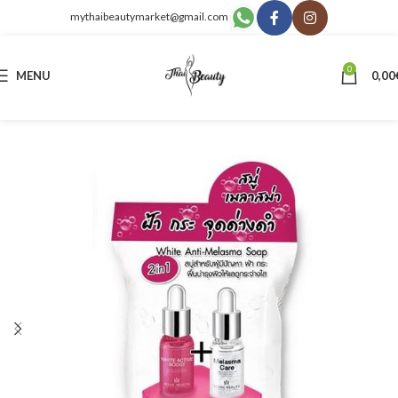
mythaibeautymarket@gmail.com
0
MENU
0,00