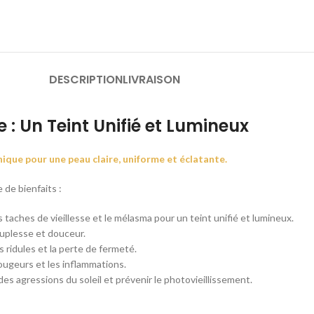
DESCRIPTION
LIVRAISON
 : Un Teint Unifié et Lumineux
nique pour une peau claire, uniforme et éclatante.
 de bienfaits :
s taches de vieillesse et le mélasma pour un teint unifié et lumineux.
ouplesse et douceur.
es ridules et la perte de fermeté.
rougeurs et les inflammations.
des agressions du soleil et prévenir le photovieillissement.