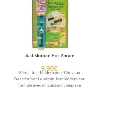
Just Modern Hair Serum
Sérum Ba
9,90
€
Sérum Just Modern pour Cheveux
Sérum Capi
t
Description : Le sérum Just Modern est
Nourrissant Ba
formulé avec un puissant complexe
Pea Serum Desc
d’acides aminés naturels
cheveux ave