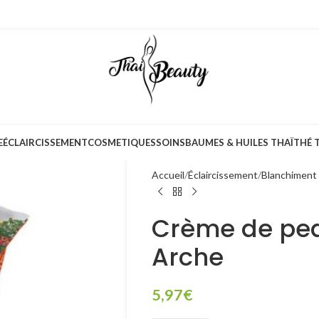
E
ÉCLAIRCISSEMENT
COSMETIQUES
SOINS
BAUMES & HUILES THAÏ
THÉ 
Accueil
Éclaircissement
Blanchiment 
Crème de pea
Arche
5,97
€