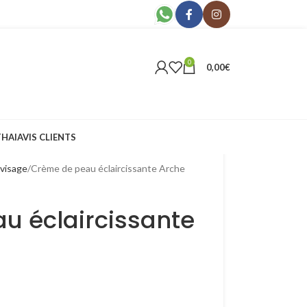
0
0,00
€
THAI
AVIS CLIENTS
visage
Crème de peau éclaircissante Arche
u éclaircissante