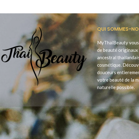
QUI SOMMES-NO
MyThaïBeauty vous 
de beauté originaux 
ancestral thailandai
cosmétique. Découv
douceurs entieremen
votre beauté de la m
naturelle possible.