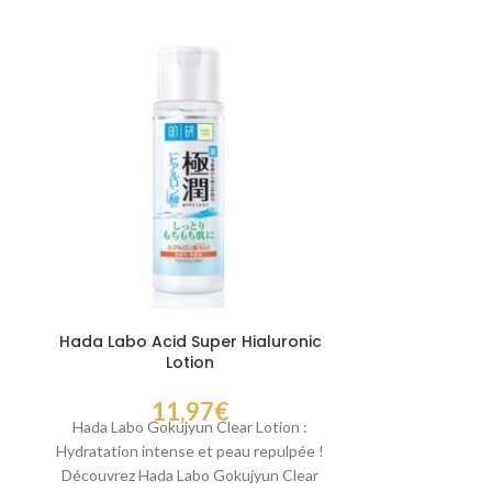
Hada Labo Acid Super Hialuronic
Noni & Colla
Lotion
11,97
€
Crème Liftante 
Hada Labo Gokujyun Clear Lotion :
crème liftante 
Hydratation intense et peau repulpée !
rajeunisse
Découvrez Hada Labo Gokujyun Clear