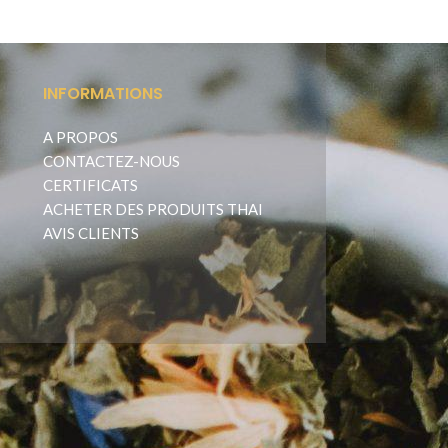
Lotion, un soin
INFORMATIONS
A PROPOS
CONTACTEZ-NOUS
CERTIFICATS
ACHETER DES PRODUITS THAI
AVIS CLIENTS