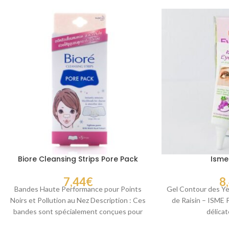
Biore Cleansing Strips Pore Pack
Isme
7,44
€
8
Bandes Haute Performance pour Points
Gel Contour des Yeu
Noirs et Pollution au Nez Description : Ces
de Raisin – ISME 
bandes sont spécialement conçues pour
délica
éliminer instantanément