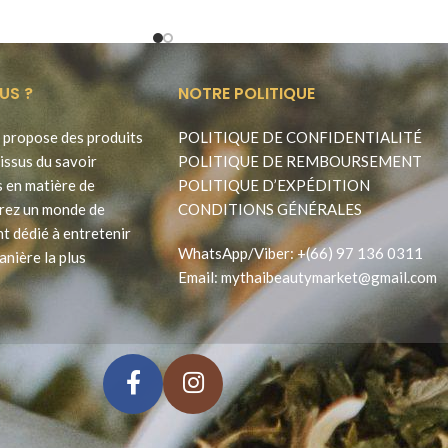
US ?
NOTRE POLITIQUE
propose des produits
POLITIQUE DE CONFIDENTIALITÉ
issus du savoir
POLITIQUE DE REMBOURSEMENT
s en matière de
POLITIQUE D’EXPÉDITION
rez un monde de
CONDITIONS GÉNÉRALES
t dédié à entretenir
WhatsApp
/
Viber
:
+(66) 97 136 0311
anière la plus
Email:
mythaibeautymarket@gmail.com