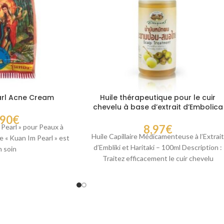
arl Acne Cream
Huile thérapeutique pour le cuir
chevelu à base d’extrait d’Embolica
,90
€
Pearl » pour Peaux à
8,97
€
Huile Capillaire Médicamenteuse à l’Extrai
 « Kuan Im Pearl » est
d’Embliki et Haritaki – 100ml Description :
n soin
Traitez efficacement le cuir chevelu
contre la séborrhée,