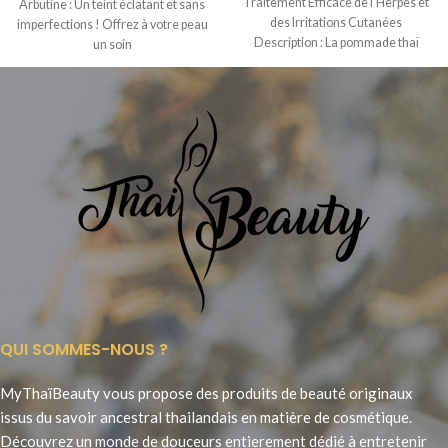
Traitement Efficace de l’Herpès et
Arbutine : Un teint éclatant et sans
des Irritations Cutanées
imperfections ! Offrez à votre peau
Description : La pommade thaï
un soin
Payayor, fabriquée par
QUI SOMMES-NOUS ?
MyThaïBeauty vous propose des produits de beauté originaux
issus du savoir ancestral thailandais en matière de cosmétique.
Découvrez un monde de douceurs entierement dédié à entretenir