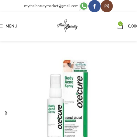
mythaibeautymarket@gmail.com
0
MENU
0,00