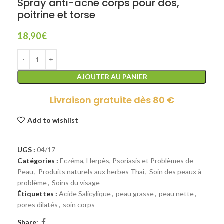
Spray anti-acné corps pour dos,
poitrine et torse
18,90
€
AJOUTER AU PANIER
Livraison gratuite dès 80 €
Add to wishlist
UGS :
04/17
Catégories :
Eczéma, Herpès, Psoriasis et Problèmes de
Peau
,
Produits naturels aux herbes Thai
,
Soin des peaux à
problème
,
Soins du visage
Étiquettes :
Acide Salicylique
,
peau grasse
,
peau nette
,
pores dilatés
,
soin corps
Share: