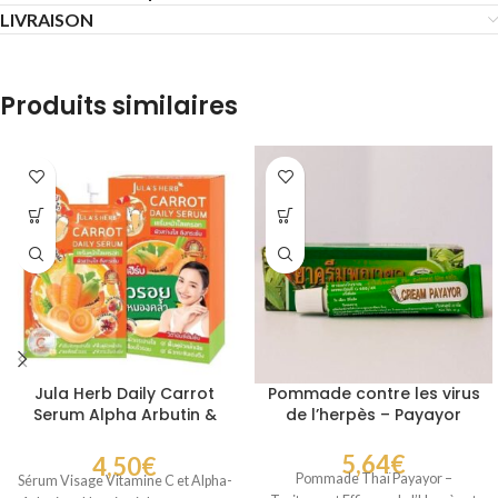
LIVRAISON
Produits similaires
Jula Herb Daily Carrot
Pommade contre les virus
Serum Alpha Arbutin &
de l’herpès – Payayor
Vitamin C
5,64
€
4,50
€
Pommade Thaï Payayor –
Sérum Visage Vitamine C et Alpha-