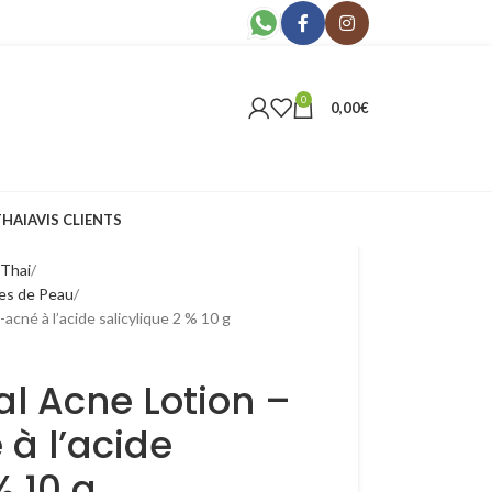
0
0,00
€
THAI
AVIS CLIENTS
 Thai
mes de Peau
acné à l’acide salicylique 2 % 10 g
al Acne Lotion –
 à l’acide
% 10 g