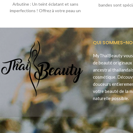
Arbutine : Un teint éclatant et sans
bandes sont spéci
imperfections ! Offrez à votre peau un
éliminer 
soin
QUI SOMMES-NO
MyThaïBeauty vous 
de beauté originaux 
ancestral thailandai
cosmétique. Découv
douceurs entieremen
votre beauté de la m
naturelle possible.