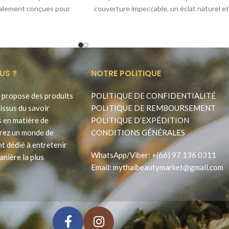
alement conçues pour
couverture impeccable, un éclat naturel et
instantanément
US ?
NOTRE POLITIQUE
propose des produits
POLITIQUE DE CONFIDENTIALITÉ
issus du savoir
POLITIQUE DE REMBOURSEMENT
s en matière de
POLITIQUE D’EXPÉDITION
rez un monde de
CONDITIONS GÉNÉRALES
t dédié à entretenir
WhatsApp
/
Viber
:
+(66) 97 136 0311
anière la plus
Email:
mythaibeautymarket@gmail.com