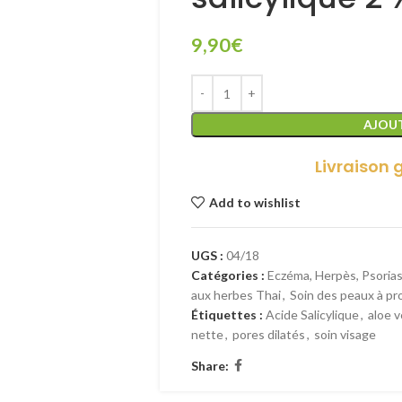
9,90
€
AJOUT
Livraison 
Add to wishlist
UGS :
04/18
Catégories :
Eczéma, Herpès, Psoria
aux herbes Thai
,
Soin des peaux à p
Étiquettes :
Acide Salicylique
,
aloe v
nette
,
pores dilatés
,
soin visage
Share: