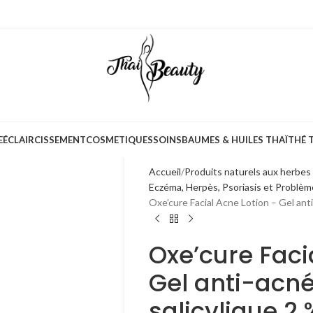
E
ÉCLAIRCISSEMENT
COSMETIQUES
SOINS
BAUMES & HUILES THAÏ
THÉ 
Accueil
Produits naturels aux herbes
Eczéma, Herpès, Psoriasis et Problè
Oxe’cure Facial Acne Lotion – Gel anti-
Oxe’cure Faci
Gel anti-acné
salicylique 2 