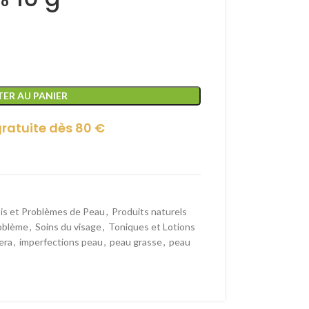
ER AU PANIER
gratuite dès 80 €
sis et Problèmes de Peau
,
Produits naturels
roblème
,
Soins du visage
,
Toniques et Lotions
era
,
imperfections peau
,
peau grasse
,
peau