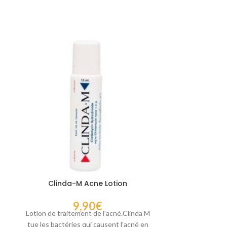
Clinda-M Acne Lotion
Cocons de so
de la soie
9,90
€
Lotion de traitement de l’acné.Clinda M
Cocons de Soie
tue les bactéries qui causent l’acné en