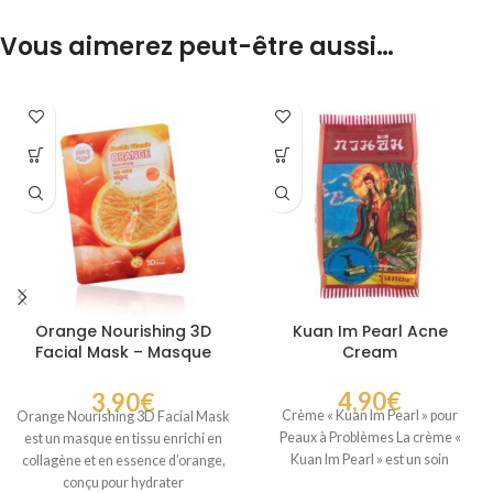
Vous aimerez peut-être aussi…
Orange Nourishing 3D
Kuan Im Pearl Acne
Facial Mask – Masque
Cream
Visage au Collagène pour
une Peau Raffermie
4,90
€
3,90
€
Crème « Kuan Im Pearl » pour
Orange Nourishing 3D Facial Mask
Peaux à Problèmes La crème «
est un masque en tissu enrichi en
Kuan Im Pearl » est un soin
collagène et en essence d’orange,
conçu pour hydrater