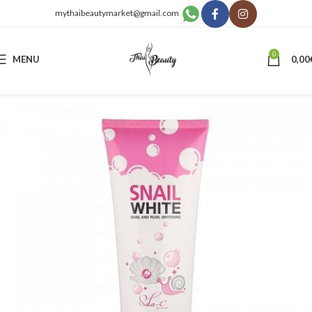
mythaibeautymarket@gmail.com
0
MENU
0,00