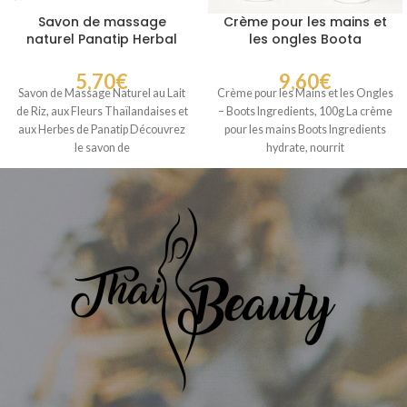
Savon de massage
Crème pour les mains et
naturel Panatip Herbal
les ongles Boota
Soap
Ingredients
5,70
€
9,60
€
Savon de Massage Naturel au Lait
Crème pour les Mains et les Ongles
de Riz, aux Fleurs Thaïlandaises et
– Boots Ingredients, 100g La crème
aux Herbes de Panatip Découvrez
pour les mains Boots Ingredients
le savon de
hydrate, nourrit