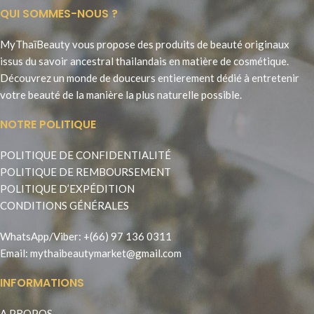
QUI SOMMES-NOUS ?
MyThaïBeauty vous propose des produits de beauté originaux
issus du savoir ancestral thailandais en matière de cosmétique.
Découvrez un monde de douceurs entierement dédié à entretenir
votre beauté de la manière la plus naturelle possible.
NOTRE POLITIQUE
POLITIQUE DE CONFIDENTIALITÉ
POLITIQUE DE REMBOURSEMENT
POLITIQUE D’EXPÉDITION
CONDITIONS GÉNÉRALES
WhatsApp
/
Viber
:
+(66) 97 136 0311
Email:
mythaibeautymarket@gmail.com
INFORMATIONS
A PROPOS