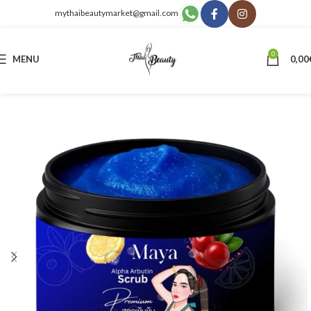
mythaibeautymarket@gmail.com
0
MENU
0,00