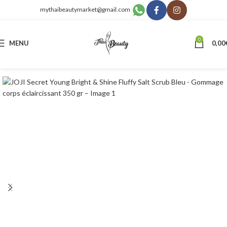
mythaibeautymarket@gmail.com
0
MENU
0,00