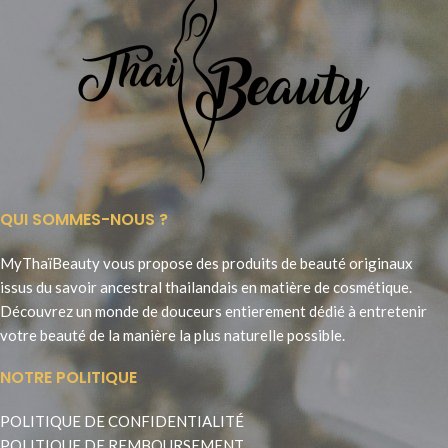
QUI SOMMES-NOUS ?
MyThaïBeauty vous propose des produits de beauté originaux
issus du savoir ancestral thailandais en matière de cosmétique.
Découvrez un monde de douceurs entierement dédié à entretenir
votre beauté de la manière la plus naturelle possible.
NOTRE POLITIQUE
POLITIQUE DE CONFIDENTIALITÉ
POLITIQUE DE REMBOURSEMENT