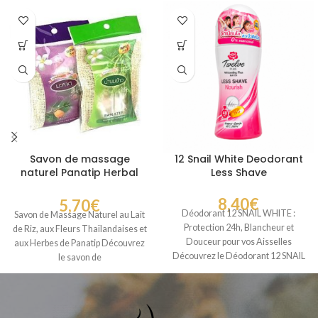
Savon de massage
12 Snail White Deodorant
naturel Panatip Herbal
Less Shave
Soap
8,40
€
5,70
€
Déodorant 12 SNAIL WHITE :
Savon de Massage Naturel au Lait
Protection 24h, Blancheur et
de Riz, aux Fleurs Thaïlandaises et
Douceur pour vos Aisselles
aux Herbes de Panatip Découvrez
Découvrez le Déodorant 12 SNAIL
le savon de
WHITE, un