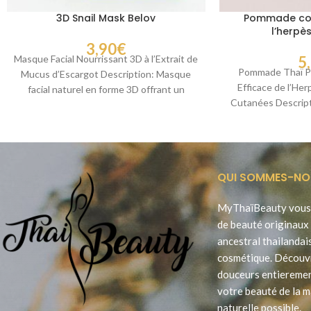
3D Snail Mask Belov
Pommade cont
l’herpè
3,90
€
Masque Facial Nourrissant 3D à l’Extrait de
5
Pommade Thaï Pa
Mucus d’Escargot Description: Masque
Efficace de l’Her
facial naturel en forme 3D offrant un
Cutanées Descript
ajustement confortable
Payayor, 
QUI SOMMES-NO
MyThaïBeauty vous 
de beauté originaux 
ancestral thailandai
cosmétique. Découv
douceurs entieremen
votre beauté de la m
naturelle possible.