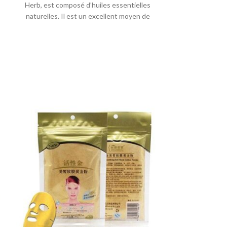
Herb, est composé d’huiles essentielles
de la nature B
naturelles. Il est un excellent moyen de
douceur