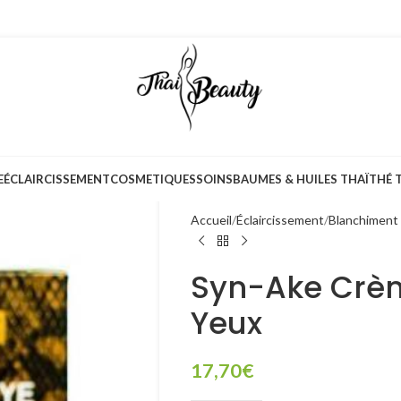
E
ÉCLAIRCISSEMENT
COSMETIQUES
SOINS
BAUMES & HUILES THAÏ
THÉ 
Accueil
Éclaircissement
Blanchiment 
Syn-Ake Crè
Yeux
17,70
€