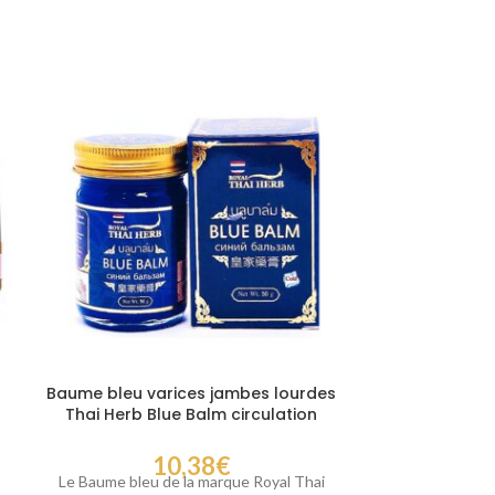
Baume bleu varices jambes lourdes
BeNice Femi
Thai Herb Blue Balm circulation
Peach – Gel 
sanguine 50 gr
à la Pêc
10,38
€
Le Baume bleu de la marque Royal Thai
Pour un public 