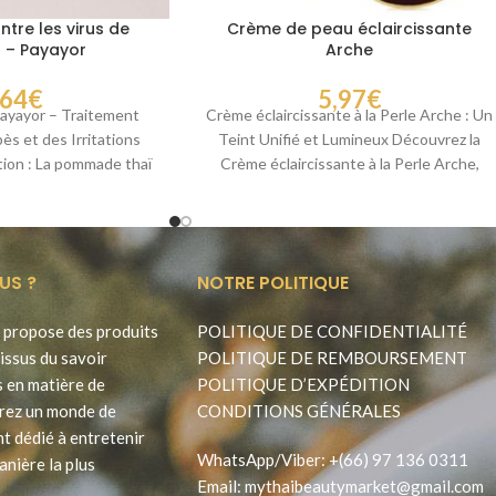
re les virus de
Crème de peau éclaircissante
s – Payayor
Arche
,64
€
5,97
€
yayor – Traitement
Crème éclaircissante à la Perle Arche : Un
pès et des Irritations
Teint Unifié et Lumineux Découvrez la
ion : La pommade thaï
Crème éclaircissante à la Perle Arche,
fabriquée par
US ?
NOTRE POLITIQUE
propose des produits
POLITIQUE DE CONFIDENTIALITÉ
issus du savoir
POLITIQUE DE REMBOURSEMENT
s en matière de
POLITIQUE D’EXPÉDITION
rez un monde de
CONDITIONS GÉNÉRALES
t dédié à entretenir
WhatsApp
/
Viber
:
+(66) 97 136 0311
anière la plus
Email:
mythaibeautymarket@gmail.com