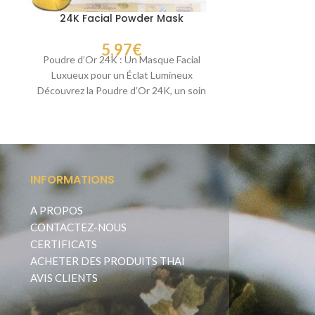
24K Facial Powder Mask
Crème a
5,97
€
Poudre d’Or 24K : Un Masque Facial
La crème est 
Luxueux pour un Éclat Lumineux
des peaux sensi
Découvrez la Poudre d’Or 24K, un soin
l’inflammation
d’exception
INFORMATIONS
A PROPOS
CONTACTEZ-NOUS
CERTIFICATS
ACHETER DES PRODUITS THAI
AVIS CLIENTS