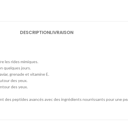
DESCRIPTION
LIVRAISON
e les rides mimiques.
en quelques jours.
aviar, grenade et vitamine E.
autour des yeux.
ontour des yeux.
nt des peptides avancés avec des ingrédients nourrissants pour une pea