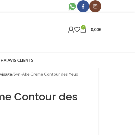
0
0,00
€
THAI
AVIS CLIENTS
visage
Syn-Ake Crème Contour des Yeux
me Contour des