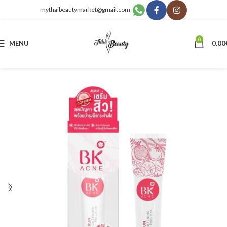
mythaibeautymarket@gmail.com
0
MENU
0,00