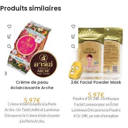
Produits similaires
Crème de peau
24K Facial Powder Mask
éclaircissante Arche
5,97
€
5,97
€
Poudre d’Or 24K : Un Masque
Crème éclaircissante à la Perle
Facial Luxueux pour un Éclat
Arche : Un Teint Unifié et Lumineux
Lumineux Découvrez la Poudre
Découvrez la Crème éclaircissante
d’Or 24K, un soin d’exception
à la Perle Arche,