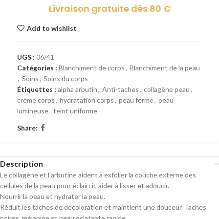
Livraison gratuite dès 80 €
Add to wishlist
UGS :
06/41
Catégories :
Blanchiment de corps
,
Blanchiment de la peau
,
Soins
,
Soins du corps
Étiquettes :
alpha arbutin
,
Anti-taches
,
collagène peau
,
crème corps
,
hydratation corps
,
peau ferme
,
peau
lumineuse
,
teint uniforme
Share:
Description
Le collagène et l’arbutine aident à exfolier la couche externe des
cellules de la peau pour éclaircir, aider à lisser et adoucir.
Nourrir la peau et hydrater la peau.
Réduit les taches de décoloration et maintient une douceur. Taches
noires, mélanine et peau éclatante rapide.