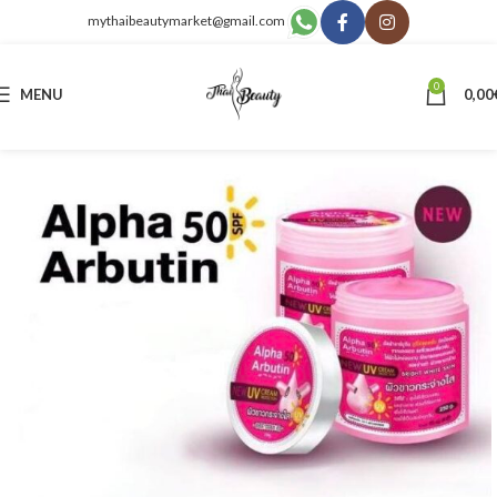
mythaibeautymarket@gmail.com
0
MENU
0,00