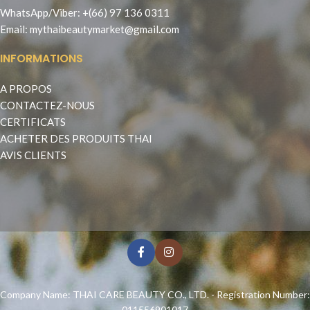
WhatsApp
/
Viber
:
+(66) 97 136 0311
Email:
mythaibeautymarket@gmail.com
INFORMATIONS
A PROPOS
CONTACTEZ-NOUS
CERTIFICATS
ACHETER DES PRODUITS THAI
AVIS CLIENTS
Company Name: THAI CARE BEAUTY CO., LTD. - Registration Number:
011556901017