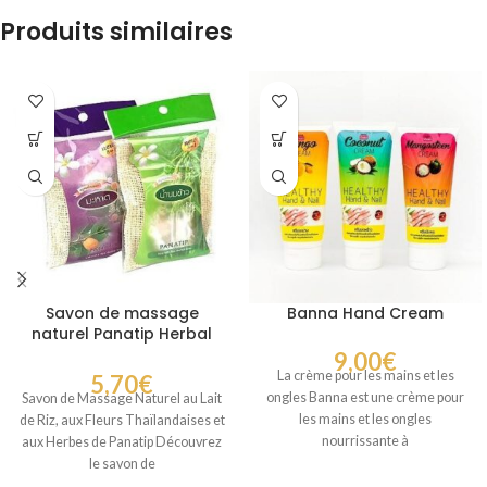
Produits similaires
Savon de massage
Banna Hand Cream
naturel Panatip Herbal
Soap
9,00
€
La crème pour les mains et les
5,70
€
ongles Banna est une crème pour
Savon de Massage Naturel au Lait
les mains et les ongles
de Riz, aux Fleurs Thaïlandaises et
nourrissante à
aux Herbes de Panatip Découvrez
le savon de