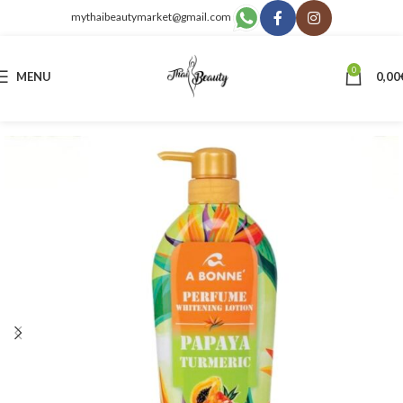
mythaibeautymarket@gmail.com
0
MENU
0,00