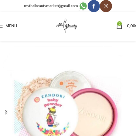
mythaibeautymarket@gmail.com
0
MENU
0,00