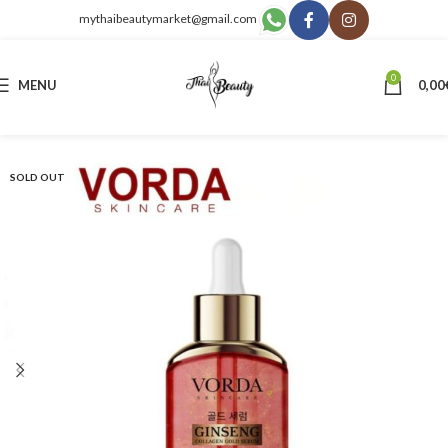
mythaibeautymarket@gmail.com
0
MENU
0,00
SOLD OUT