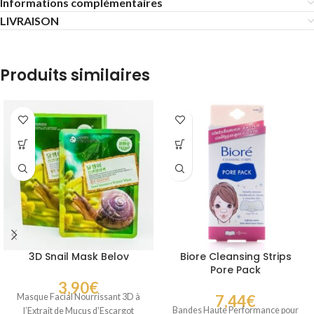
Informations complémentaires
LIVRAISON
Produits similaires
3D Snail Mask Belov
Biore Cleansing Strips
Pore Pack
3,90
€
Masque Facial Nourrissant 3D à
7,44
€
Bandes Haute Performance pour
l’Extrait de Mucus d’Escargot