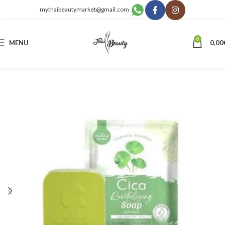
mythaibeautymarket@gmail.com
0
MENU
0,00