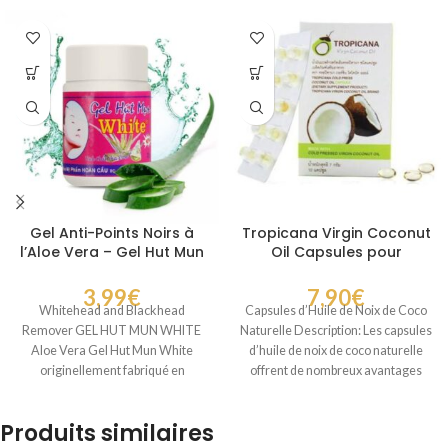
Gel Anti-Points Noirs à
Tropicana Virgin Coconut
l’Aloe Vera – Gel Hut Mun
Oil Capsules pour
White
soutenir l énergie et le
bien être au quotidien
3,99
€
7,90
€
Whitehead and Blackhead
Capsules d’Huile de Noix de Coco
Remover GEL HUT MUN WHITE
Naturelle Description: Les capsules
Aloe Vera Gel Hut Mun White
d’huile de noix de coco naturelle
originellement fabriqué en
offrent de nombreux avantages
Thaïlande, à l’extrait
Produits similaires