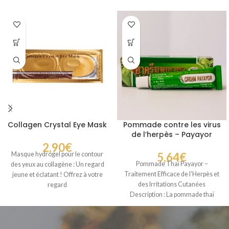
Collagen Crystal Eye Mask
Pommade contre les virus
de l’herpès – Payayor
2,90
€
Masque hydrogel pour le contour
5,64
€
Pommade Thaï Payayor –
des yeux au collagène : Un regard
Traitement Efficace de l’Herpès et
jeune et éclatant ! Offrez à votre
des Irritations Cutanées
regard
Description : La pommade thaï
Payayor, fabriquée par