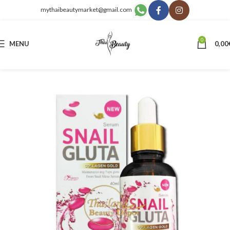
mythaibeautymarket@gmail.com
0
MENU
0,00