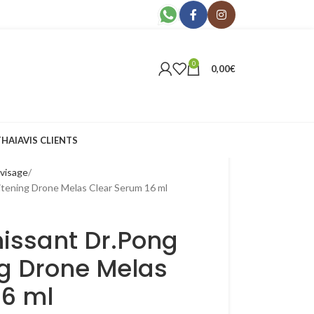
0
0,00
€
THAI
AVIS CLIENTS
visage
tening Drone Melas Clear Serum 16 ml
issant Dr.Pong
g Drone Melas
16 ml