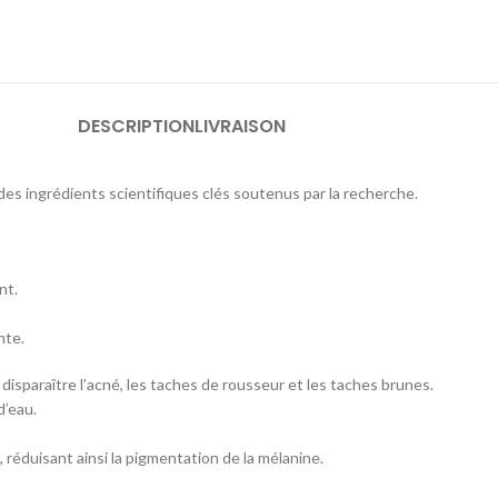
DESCRIPTION
LIVRAISON
grédients scientifiques clés soutenus par la recherche.
nt.
nte.
disparaître l’acné, les taches de rousseur et les taches brunes.
d’eau.
e, réduisant ainsi la pigmentation de la mélanine.