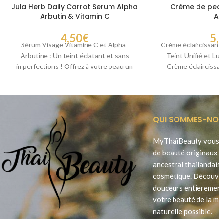
Jula Herb Daily Carrot Serum Alpha
Crème de pea
Arbutin & Vitamin C
A
4,50
€
5
Sérum Visage Vitamine C et Alpha-
Crème éclaircissant
Arbutine : Un teint éclatant et sans
Teint Unifié et 
imperfections ! Offrez à votre peau un
Crème éclaircissa
soin
QUI SOMMES-NO
MyThaïBeauty vous 
de beauté originaux 
ancestral thailandai
cosmétique. Découv
douceurs entieremen
votre beauté de la m
naturelle possible.