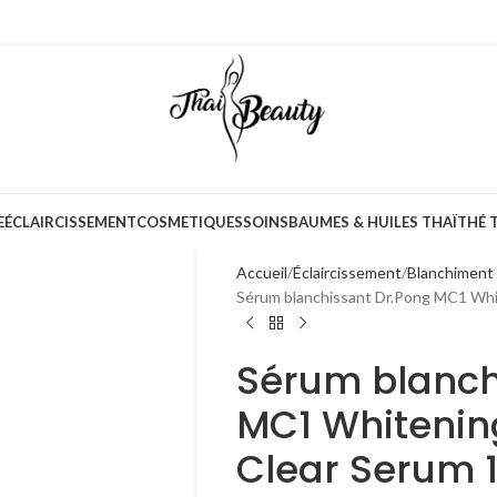
E
ÉCLAIRCISSEMENT
COSMETIQUES
SOINS
BAUMES & HUILES THAÏ
THÉ 
Accueil
Éclaircissement
Blanchiment 
Sérum blanchissant Dr.Pong MC1 Whi
Sérum blanch
MC1 Whitenin
Clear Serum 