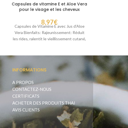
Capsules de vitamine E et Aloe Vera
Clinda
pour le visage et les cheveux
8,97
€
Lotion de trai
Capsules de Vitamine E avec Jus d’Aloe
s
tue les bactér
Vera Bienfaits: Rajeunissement: Réduit
réduisant l
les rides, ralentit le vieillissement cutané,
p
améliore l’élasticité. Blanchiment:
INFORMATIONS
A PROPOS
CONTACTEZ-NOUS
CERTIFICATS
ACHETER DES PRODUITS THAI
AVIS CLIENTS