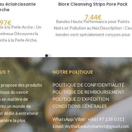
u éclaircissante
Biore Cleansing Strips Pore Pack
rche
7,44
€
,97
€
Bandes Haute Performance pour Points
e à la Perle Arche : Un
Noirs et Pollution au Nez Description : Ce
Lumineux Découvrez la
bandes sont spécialement conçues pour
nte à la Perle Arche,
éliminer instantanément
US ?
NOTRE POLITIQUE
propose des produits
POLITIQUE DE CONFIDENTIALITÉ
issus du savoir
POLITIQUE DE REMBOURSEMENT
s en matière de
POLITIQUE D’EXPÉDITION
rez un monde de
CONDITIONS GÉNÉRALES
t dédié à entretenir
WhatsApp
/
Viber
:
+(66) 97 136 0311
anière la plus
Email:
mythaibeautymarket@gmail.com