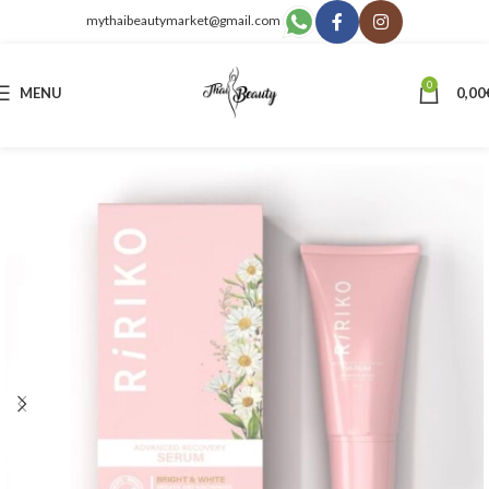
mythaibeautymarket@gmail.com
0
MENU
0,00