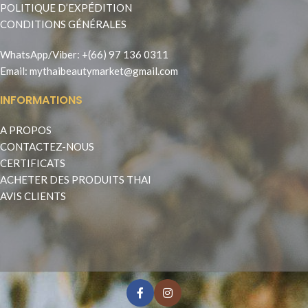
POLITIQUE D’EXPÉDITION
CONDITIONS GÉNÉRALES
WhatsApp
/
Viber
:
+(66) 97 136 0311
Email:
mythaibeautymarket@gmail.com
INFORMATIONS
A PROPOS
CONTACTEZ-NOUS
CERTIFICATS
ACHETER DES PRODUITS THAI
AVIS CLIENTS