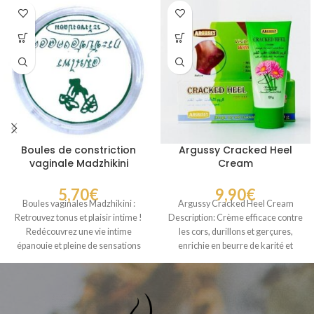
Boules de constriction
Argussy Cracked Heel
vaginale Madzhikini
Cream
5,70
€
9,90
€
Boules vaginales Madzhikini :
Argussy Cracked Heel Cream
Retrouvez tonus et plaisir intime !
Description: Crème efficace contre
Redécouvrez une vie intime
les cors, durillons et gerçures,
épanouie et pleine de sensations
enrichie en beurre de karité et
nouvelles
extrait