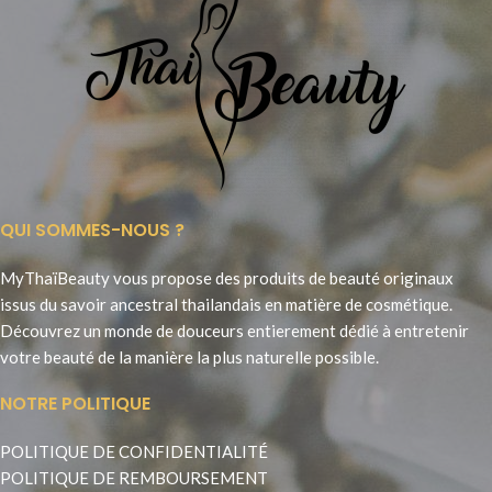
QUI SOMMES-NOUS ?
MyThaïBeauty vous propose des produits de beauté originaux
issus du savoir ancestral thailandais en matière de cosmétique.
Découvrez un monde de douceurs entierement dédié à entretenir
votre beauté de la manière la plus naturelle possible.
NOTRE POLITIQUE
POLITIQUE DE CONFIDENTIALITÉ
POLITIQUE DE REMBOURSEMENT