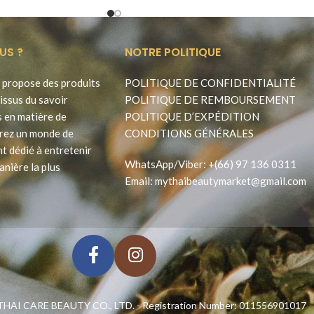
US ?
NOTRE POLITIQUE
propose des produits
POLITIQUE DE CONFIDENTIALITÉ
issus du savoir
POLITIQUE DE REMBOURSEMENT
s en matière de
POLITIQUE D’EXPÉDITION
rez un monde de
CONDITIONS GÉNÉRALES
t dédié à entretenir
WhatsApp
/
Viber
:
+(66) 97 136 0311
anière la plus
Email:
mythaibeautymarket@gmail.com
HAI CARE BEAUTY CO., LTD. - Registration Number: 011556901017