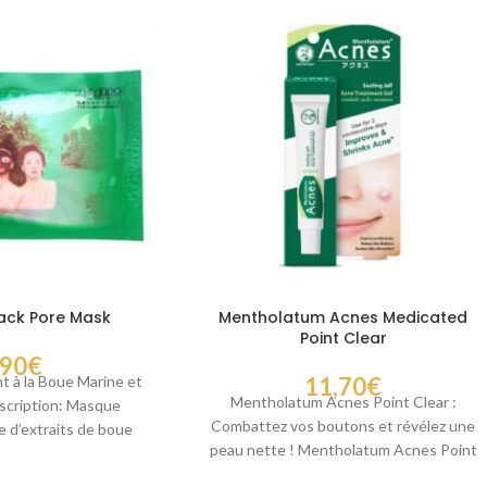
lack Pore Mask
Mentholatum Acnes Medicated
Point Clear
,90
€
 à la Boue Marine et
11,70
€
Mentholatum Acnes Point Clear :
scription: Masque
Combattez vos boutons et révélez une
e d’extraits de boue
peau nette ! Mentholatum Acnes Point
et d’algues
Clear est un