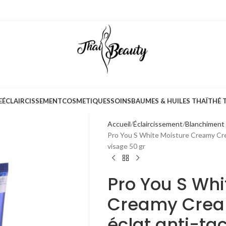
E
ÉCLAIRCISSEMENT
COSMETIQUES
SOINS
BAUMES & HUILES THAÏ
THÉ 
Accueil
Éclaircissement
Blanchiment 
Pro You S White Moisture Creamy Crea
visage 50 gr
Pro You S Whi
Creamy Crea
éclat anti-ta