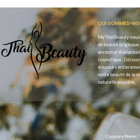
QUI SOMMES-NO
MyThaïBeauty vous 
de beauté originaux 
ancestral thailandai
cosmétique. Découv
douceurs entieremen
votre beauté de la m
naturelle possible.
Company Name: T