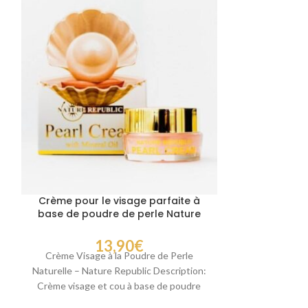
Crème pour le visage parfaite à
Sérum visage
base de poudre de perle Nature
B
Republic
13,90
€
Sérum Anti-
Crème Visage à la Poudre de Perle
Description : L
Naturelle – Nature Republic Description:
aide à réduire l’
Crème visage et cou à base de poudre
B