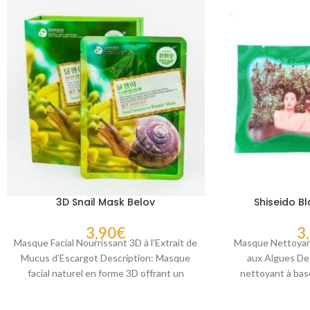
3D Snail Mask Belov
Shiseido B
3,90
€
3
Masque Facial Nourrissant 3D à l’Extrait de
Masque Nettoyant
Mucus d’Escargot Description: Masque
aux Algues De
facial naturel en forme 3D offrant un
nettoyant à bas
ajustement confortable
marine 