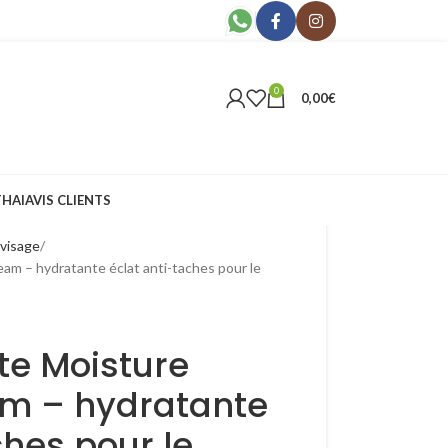
0
0,00
€
THAI
AVIS CLIENTS
visage
m – hydratante éclat anti-taches pour le
te Moisture
m – hydratante
ches pour le