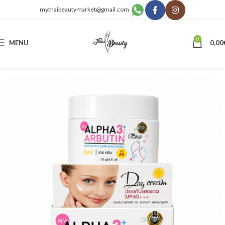
mythaibeautymarket@gmail.com
0
MENU
0,00