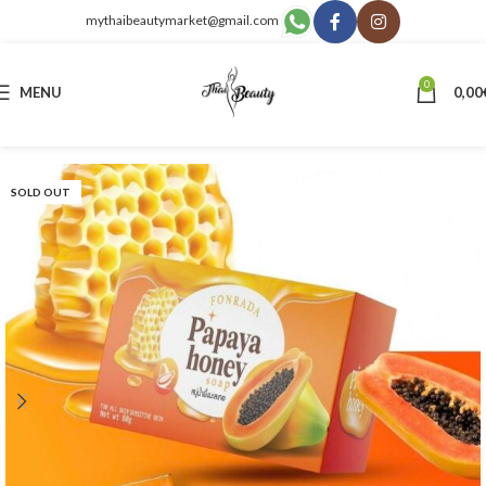
mythaibeautymarket@gmail.com
0
MENU
0,00
SOLD OUT