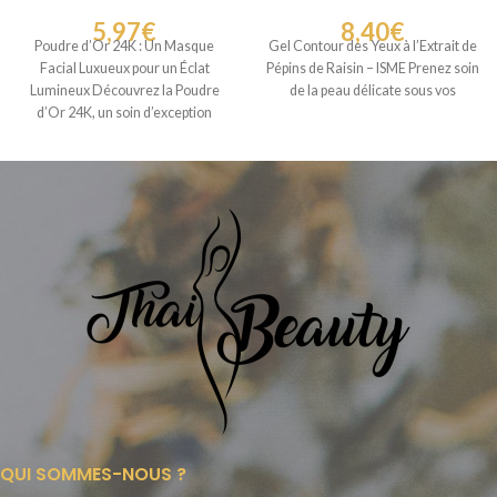
5,97
€
8,40
€
Poudre d’Or 24K : Un Masque
Gel Contour des Yeux à l’Extrait de
Facial Luxueux pour un Éclat
Pépins de Raisin – ISME Prenez soin
Lumineux Découvrez la Poudre
de la peau délicate sous vos
d’Or 24K, un soin d’exception
QUI SOMMES-NOUS ?