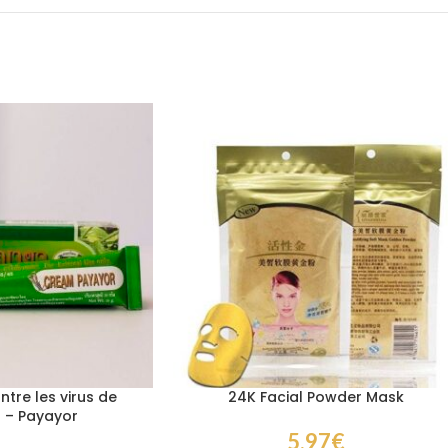
re les virus de
24K Facial Powder Mask
s – Payayor
5,97
€