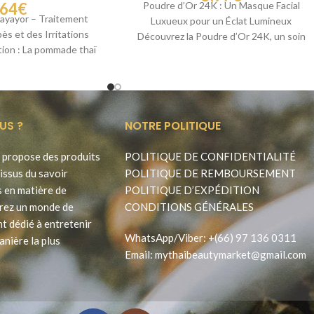
,64
€
Poudre d’Or 24K : Un Masque Facial
yayor – Traitement
Luxueux pour un Éclat Lumineux
pès et des Irritations
Découvrez la Poudre d’Or 24K, un soin
ion : La pommade thaï
d’exception
fabriquée par
US ?
NOTRE POLITIQUE
propose des produits
POLITIQUE DE CONFIDENTIALITÉ
issus du savoir
POLITIQUE DE REMBOURSEMENT
s en matière de
POLITIQUE D’EXPÉDITION
rez un monde de
CONDITIONS GÉNÉRALES
t dédié à entretenir
WhatsApp
/
Viber
:
+(66) 97 136 0311
anière la plus
Email:
mythaibeautymarket@gmail.com