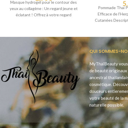
Masque hydrogel pour le contour des
5
Pommade Thaï Pa
yeux au collagène : Un regard jeune et
Efficace de l’Her
éclatant ! Offrez à votre regard
Cutanées Descript
Payayor, 
QUI SOMMES-NO
MyThaïBeauty vous 
de beauté originaux 
ancestral thailandai
cosmétique. Découv
douceurs entieremen
votre beauté de la m
naturelle possible.