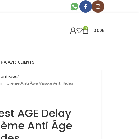
0
0,00
€
THAI
AVIS CLIENTS
 anti-âge
 – Crème Anti Âge Visage Anti Rides
est AGE Delay
rème Anti Âge
ides