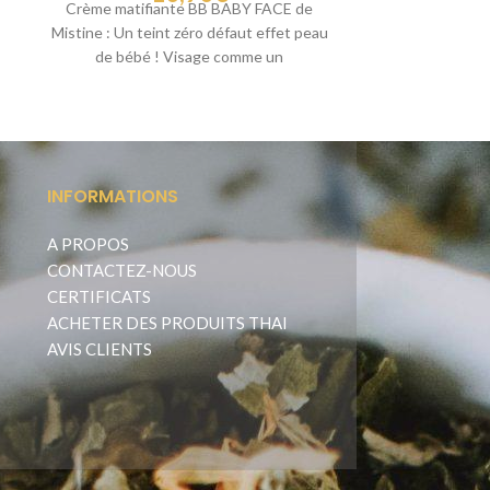
Crème matifiante BB BABY FACE de
Mentholatu
Mistine : Un teint zéro défaut effet peau
Combattez vos
de bébé ! Visage comme un
peau nette ! 
C
INFORMATIONS
A PROPOS
CONTACTEZ-NOUS
CERTIFICATS
ACHETER DES PRODUITS THAI
AVIS CLIENTS