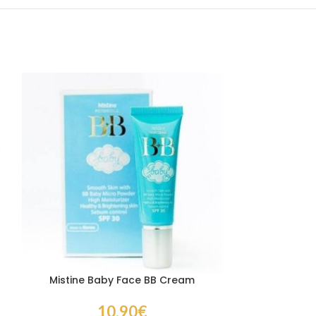
Mistine Baby Face BB Cream
Mentholat
P
10,90
€