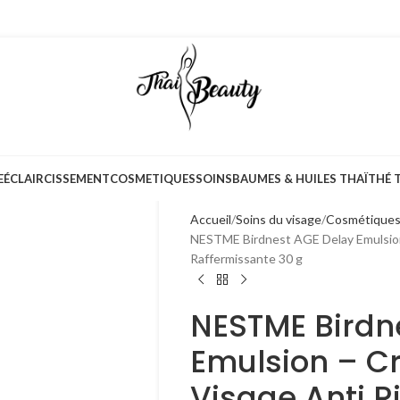
E
ÉCLAIRCISSEMENT
COSMETIQUES
SOINS
BAUMES & HUILES THAÏ
THÉ 
Accueil
Soins du visage
Cosmétiques
NESTME Birdnest AGE Delay Emulsion
Raffermissante 30 g
NESTME Birdn
Emulsion – C
Visage Anti R