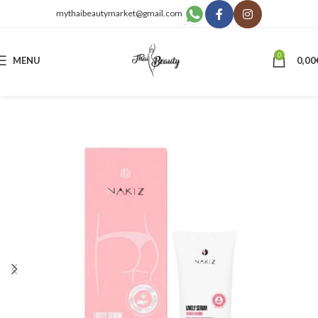
mythaibeautymarket@gmail.com
0
MENU
0,00