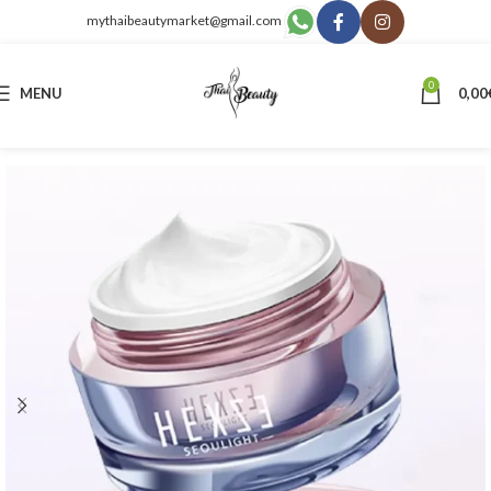
mythaibeautymarket@gmail.com
0
MENU
0,00