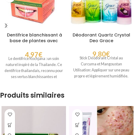
Dentifrice blanchissant à
Déodorant Quartz Crystal
base de plantes avec
Deo Grace
extrait de papaye Thai
9,80
€
4,97
€
Stick Déodorant Cristal au
Le dentifrice Rochjana : un soin
Curcuma et Mangoustan
naturel inspiré de la Thaïlande. Ce
Utilisation: Appliquer sur une peau
dentifrice thaïlandais, reconnu pour
propre et légèrement humidifiée.
ses vertus blanchissantes et
Idéal pour une protection
Produits similaires