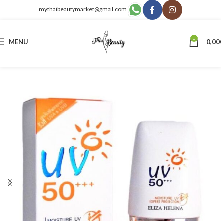
mythaibeautymarket@gmail.com
0
MENU
0,00