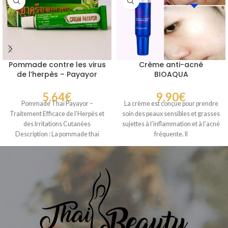
Pommade contre les virus
Crème anti-acné
de l’herpès – Payayor
BIOAQUA
5,64
€
9,90
€
Pommade Thaï Payayor –
La crème est conçue pour prendre
Traitement Efficace de l’Herpès et
soin des peaux sensibles et grasses
des Irritations Cutanées
sujettes à l’inflammation et à l’acné
Description : La pommade thaï
fréquente. Il
Payayor, fabriquée par