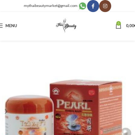
mythaibeautymarket@gmail.com
0
MENU
0,00