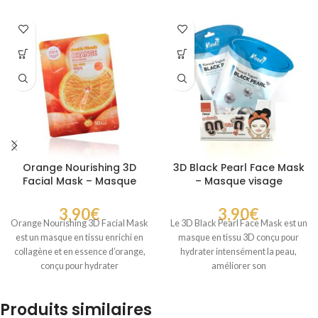
Orange Nourishing 3D
3D Black Pearl Face Mask
Facial Mask – Masque
– Masque visage
Visage au Collagène pour
hydratant à la perle noire
une Peau Raffermie
3,90
€
3,90
€
Orange Nourishing 3D Facial Mask
Le 3D Black Pearl Face Mask est un
est un masque en tissu enrichi en
masque en tissu 3D conçu pour
collagène et en essence d’orange,
hydrater intensément la peau,
conçu pour hydrater
améliorer son
Produits similaires