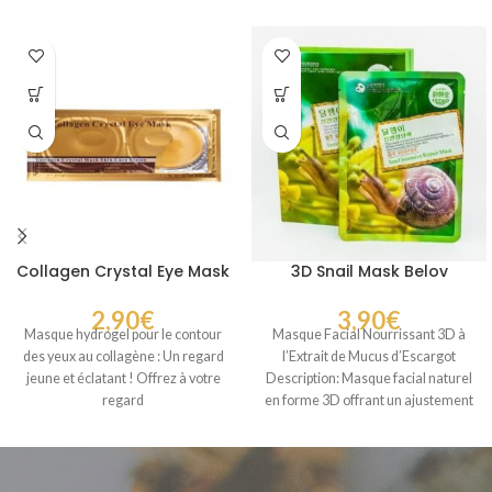
Collagen Crystal Eye Mask
3D Snail Mask Belov
2,90
€
3,90
€
Masque hydrogel pour le contour
Masque Facial Nourrissant 3D à
des yeux au collagène : Un regard
l’Extrait de Mucus d’Escargot
jeune et éclatant ! Offrez à votre
Description: Masque facial naturel
regard
en forme 3D offrant un ajustement
confortable