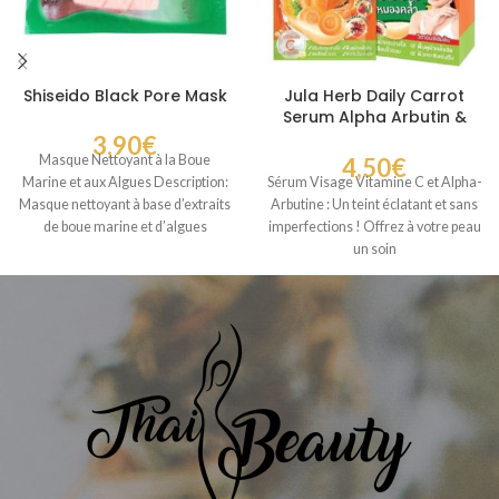
Shiseido Black Pore Mask
Jula Herb Daily Carrot
Serum Alpha Arbutin &
Vitamin C
3,90
€
Masque Nettoyant à la Boue
4,50
€
Marine et aux Algues Description:
Sérum Visage Vitamine C et Alpha-
Masque nettoyant à base d’extraits
Arbutine : Un teint éclatant et sans
de boue marine et d’algues
imperfections ! Offrez à votre peau
un soin