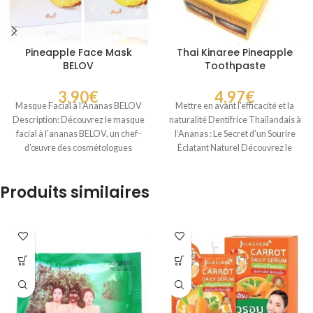
Pineapple Face Mask
Thai Kinaree Pineapple
BELOV
Toothpaste
3,90
€
4,97
€
Masque Facial à l’Ananas BELOV
Mettre en avant l’efficacité et la
Description: Découvrez le masque
naturalité Dentifrice Thaïlandais à
facial à l’ananas BELOV, un chef-
l’Ananas : Le Secret d’un Sourire
d’œuvre des cosmétologues
Éclatant Naturel Découvrez le
orientaux. Enrichi en
Produits similaires