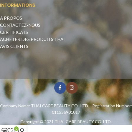
INFORMATIONS
A PROPOS
CONTACTEZ-NOUS
CERTIFICATS
ACHETER DES PRODUITS THAI
AVIS CLIENTS
Company Name: THAI CARE BEAUTY CO., LTD. - Registration Number:
011556901017
Copyright © 2021
THAI CARE BEAUTY CO. LTD.
0