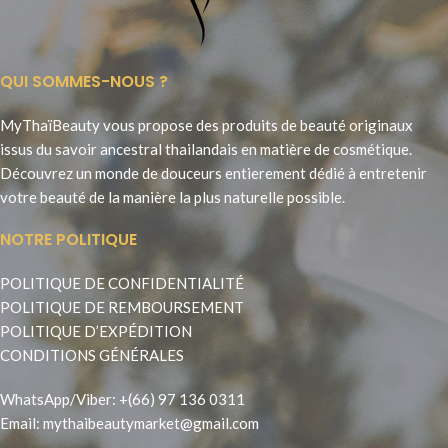
QUI SOMMES-NOUS ?
MyThaïBeauty vous propose des produits de beauté originaux
issus du savoir ancestral thailandais en matière de cosmétique.
Découvrez un monde de douceurs entierement dédié à entretenir
votre beauté de la manière la plus naturelle possible.
NOTRE POLITIQUE
POLITIQUE DE CONFIDENTIALITÉ
POLITIQUE DE REMBOURSEMENT
POLITIQUE D’EXPÉDITION
CONDITIONS GÉNÉRALES
WhatsApp
/
Viber
:
+(66) 97 136 0311
Email:
mythaibeautymarket@gmail.com