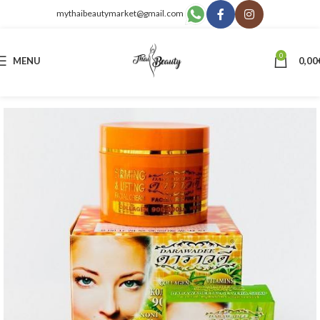
mythaibeautymarket@gmail.com
0
MENU
0,00