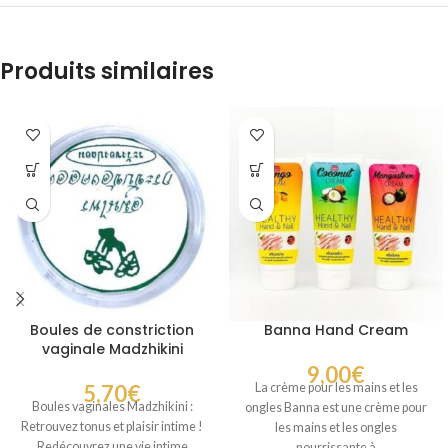
Produits similaires
Boules de constriction
Banna Hand Cream
vaginale Madzhikini
9,00
€
5,70
€
La crème pour les mains et les
Boules vaginales Madzhikini :
ongles Banna est une crème pour
Retrouvez tonus et plaisir intime !
les mains et les ongles
Redécouvrez une vie intime
nourrissante à