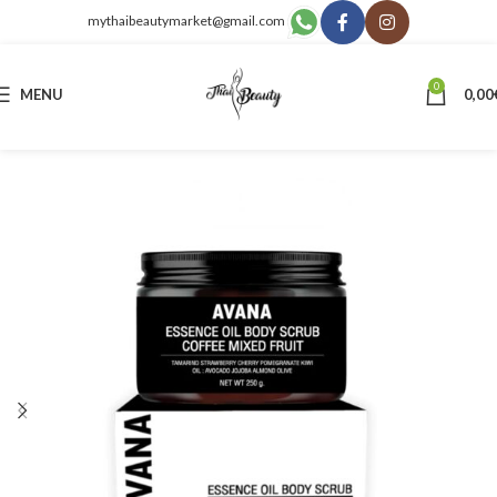
mythaibeautymarket@gmail.com
0
MENU
0,00