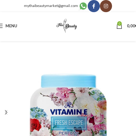
mythaibeautymarket@gmail.com
0
MENU
0,00