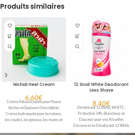
Produits similaires
Nichidi Heel Cream
12 Snail White Deodorant
Less Shave
6,60
€
Crème Adoucissante pour Peaux
8,40
€
Déodorant 12 SNAIL WHITE :
Sèches et Épaisses Description:
Protection 24h, Blancheur et
Crème hydratante pour les talons,
Douceur pour vos Aisselles
les coudes, les genoux, les mains et
Découvrez le Déodorant 12 SNAIL
WHITE, un