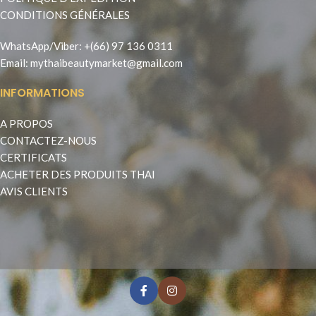
CONDITIONS GÉNÉRALES
WhatsApp
/
Viber
:
+(66) 97 136 0311
Email:
mythaibeautymarket@gmail.com
INFORMATIONS
A PROPOS
CONTACTEZ-NOUS
CERTIFICATS
ACHETER DES PRODUITS THAI
AVIS CLIENTS