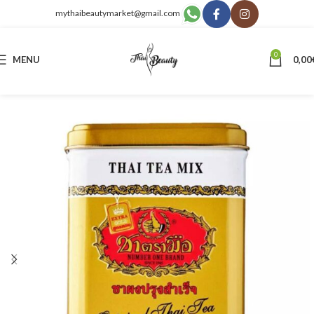
mythaibeautymarket@gmail.com
0
MENU
0,00