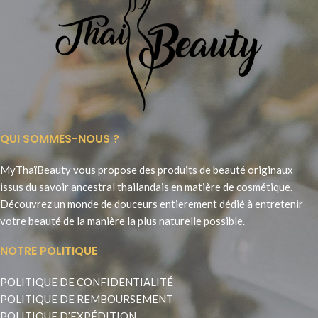
QUI SOMMES-NOUS ?
MyThaïBeauty vous propose des produits de beauté originaux
issus du savoir ancestral thailandais en matière de cosmétique.
Découvrez un monde de douceurs entierement dédié à entretenir
votre beauté de la manière la plus naturelle possible.
NOTRE POLITIQUE
POLITIQUE DE CONFIDENTIALITÉ
POLITIQUE DE REMBOURSEMENT
POLITIQUE D’EXPÉDITION