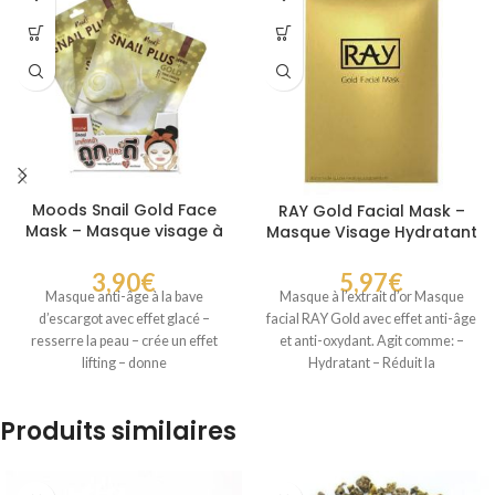
Moods Snail Gold Face
RAY Gold Facial Mask –
Mask – Masque visage à
Masque Visage Hydratant
la bave d’escargot et à
à l’Or et Acide
l’or
Hyaluronique
3,90
€
5,97
€
Masque anti-âge à la bave
Masque à l’extrait d’or Masque
d’escargot avec effet glacé –
facial RAY Gold avec effet anti-âge
resserre la peau – crée un effet
et anti-oxydant. Agit comme: –
lifting – donne
Hydratant – Réduit la
Produits similaires