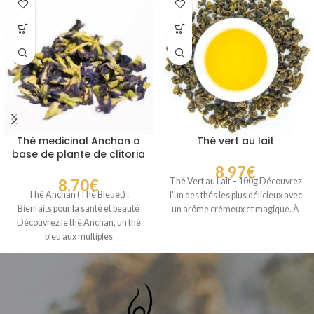
Thé medicinal Anchan a
Thé vert au lait
base de plante de clitoria
8,97
€
8,70
€
Thé Vert au Lait – 100g Découvrez
Thé Anchan (Thé Bleuet) :
l’un des thés les plus délicieux avec
Bienfaits pour la santé et beauté
un arôme crémeux et magique. À
Découvrez le thé Anchan, un thé
bleu aux multiples